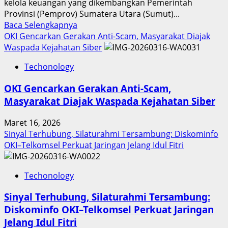
kelola keuangan yang dikembangkan Pemerintah
Provinsi (Pemprov) Sumatera Utara (Sumut)...
Read
Baca Selengkapnya
more
OKI Gencarkan Gerakan Anti-Scam, Masyarakat Diajak
about
Waspada Kejahatan Siber
Inovasi
Techonology
Digital
Keuangan
OKI Gencarkan Gerakan Anti-Scam,
Sumut
Masyarakat Diajak Waspada Kejahatan Siber
Berbuah
Prestasi,
Maret 16, 2026
Raih
Sinyal Terhubung, Silaturahmi Tersambung: Diskominfo
Penghargaan
OKI–Telkomsel Perkuat Jaringan Jelang Idul Fitri
Nasional
Techonology
Sinyal Terhubung, Silaturahmi Tersambung:
Diskominfo OKI–Telkomsel Perkuat Jaringan
Jelang Idul Fitri