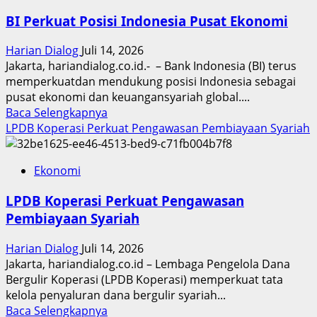
Ruang
BI Perkuat Posisi Indonesia Pusat Ekonomi
Naikkan
Suku
Harian Dialog
Juli 14, 2026
Bunga
Jakarta, hariandialog.co.id.- – Bank Indonesia (BI) terus
memperkuatdan mendukung posisi Indonesia sebagai
pusat ekonomi dan keuangansyariah global....
Read
Baca Selengkapnya
more
LPDB Koperasi Perkuat Pengawasan Pembiayaan Syariah
about
BI
Ekonomi
Perkuat
Posisi
LPDB Koperasi Perkuat Pengawasan
Indonesia
Pembiayaan Syariah
Pusat
Ekonomi
Harian Dialog
Juli 14, 2026
Jakarta, hariandialog.co.id – Lembaga Pengelola Dana
Bergulir Koperasi (LPDB Koperasi) memperkuat tata
kelola penyaluran dana bergulir syariah...
Read
Baca Selengkapnya