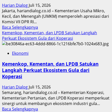
Kelola
Harian Dialog
Juli 15, 2026
UMKM
Jakarta, hariandialog.co.id – Kementerian Usaha Mikro,
Melalui
Kecil, dan Menengah (UMKM) memperoleh apresiasi dari
SAPA
Komisi VII DPR RI...
UMKM
Read
Baca Selengkapnya
more
Kemenkop, Kementan, dan LPDB Satukan Langkah
about
Perkuat Ekosistem Gula dari Koperasi
Komisi
VII
Ekonomi
DPR
RI
Kemenkop, Kementan, dan LPDB Satukan
Apresiasi
Langkah Perkuat Ekosistem Gula dari
Akuntabilitas
Koperasi
Pengelolaan
Anggaran
Harian Dialog
Juli 15, 2026
Kementerian
Semarang, hariandialog.co.id – Kementerian Koperasi,
UMKM
Kementerian Pertanian, dan LPDB Koperasi memperkuat
sinergi untuk membangun ekosistem industri gula...
Read
Baca Selengkapnya