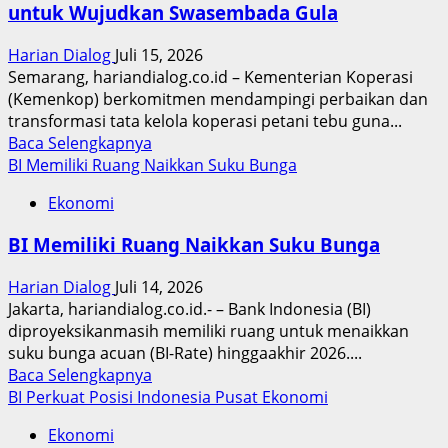
untuk Wujudkan Swasembada Gula
Satukan
Semangat
Harian Dialog
Juli 15, 2026
Lewat
Semarang, hariandialog.co.id – Kementerian Koperasi
Nobar
(Kemenkop) berkomitmen mendampingi perbaikan dan
Piala
transformasi tata kelola koperasi petani tebu guna...
Dunia
Read
Baca Selengkapnya
more
BI Memiliki Ruang Naikkan Suku Bunga
about
Ekonomi
Kemenkop
Perkuat
BI Memiliki Ruang Naikkan Suku Bunga
Tata
Kelola
Harian Dialog
Juli 14, 2026
Koperasi
Jakarta, hariandialog.co.id.- – Bank Indonesia (BI)
Tebu
diproyeksikanmasih memiliki ruang untuk menaikkan
untuk
suku bunga acuan (BI-Rate) hinggaakhir 2026....
Wujudkan
Read
Baca Selengkapnya
Swasembada
more
BI Perkuat Posisi Indonesia Pusat Ekonomi
Gula
about
Ekonomi
BI Memiliki