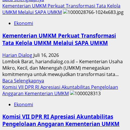
more
Kementerian UMKM Perkuat Transformasi Tata Kelola
about
UMKM Melalui SAPA UMKM
Menkop
Ekonomi
Tegaskan
Isu
Kementerian UMKM Perkuat Transformasi
“Keberlanjutan”
Tata Kelola UMKM Melalui SAPA UMKM
Faktor
Penting
Harian Dialog
Juli 16, 2026
Bagi
Lombok Barat, hariandialog.co.id – Kementerian Usaha
Koperasi
Mikro, Kecil, dan Menengah (UMKM) menegaskan
komitmennya untuk mewujudkan transformasi tata...
Read
Baca Selengkapnya
more
Komisi VII DPR RI Apresiasi Akuntabilitas Pengelolaan
about
Anggaran Kementerian UMKM
Kementerian
Ekonomi
UMKM
Perkuat
Komisi VII DPR RI Apresiasi Akuntabilitas
Transformasi
Pengelolaan Anggaran Kementerian UMKM
Tata