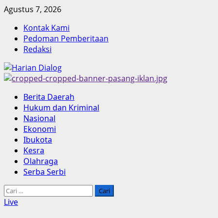
Skip
Agustus 7, 2026
to
Kontak Kami
content
Pedoman Pemberitaan
Redaksi
Primary
Berita Daerah
Menu
Hukum dan Kriminal
Nasional
Ekonomi
Ibukota
Kesra
Olahraga
Serba Serbi
Cari
untuk:
Live