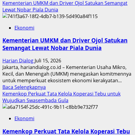
more
Kementerian UMKM dan Driver Ojol Satukan Semangat
about
Lewat Nobar Piala Dunia
Kemenkop,
Kementan,
Ekonomi
dan
LPDB
Kementerian UMKM dan Driver Ojol Satukan
Satukan
Semangat Lewat Nobar Piala Dunia
Langkah
Perkuat
Harian Dialog
Juli 15, 2026
Ekosistem
Jakarta, hariandialog.co.id – Kementerian Usaha Mikro,
Gula
Kecil, dan Menengah (UMKM) menegaskan komitmennya
dari
untuk memperkuat ekosistem ekonomi kerakyatan...
Koperasi
Read
Baca Selengkapnya
more
Kemenkop Perkuat Tata Kelola Koperasi Tebu untuk
about
Wujudkan Swasembada Gula
Kementerian
UMKM
Ekonomi
dan
Driver
Kemenkop Perkuat Tata Kelola Koperasi Tebu
Ojol