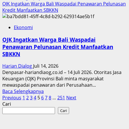
more
OJK Ingatkan Warga Bali Waspadai Penawaran Pelunasan
about
Kredit Manfaatkan SBKKN
LPDB
Koperasi
Ekonomi
Perkuat
Pengawasan
OJK Ingatkan Warga Bali Waspadai
Pembiayaan
Penawaran Pelunasan Kredit Manfaatkan
Syariah
SBKKN
Harian Dialog
Juli 14, 2026
Denpasar-hariandiaog,co.id – 14 Juli 2026. Otoritas Jasa
Keuangan (OJK) Provinsi Bali minta masyarakat
mewaspadai penawaran dari Perusahaan...
Read
Baca Selengkapnya
Paginasi
more
Previous
1
2
3
4
5
6
7
8
…
251
Next
about
Cari
pos
OJK
Cari
Ingatkan
Warga