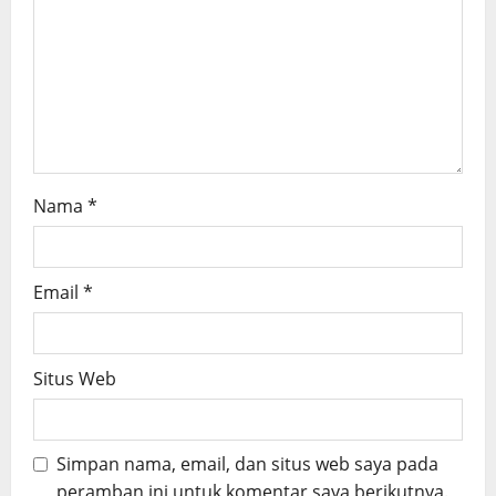
i
o
n
Nama
*
Email
*
Situs Web
Simpan nama, email, dan situs web saya pada
peramban ini untuk komentar saya berikutnya.