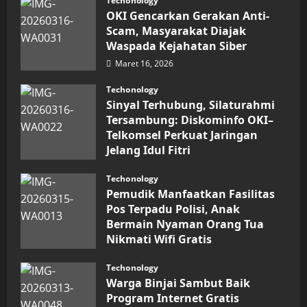
Techonology
Digital
OKI Gencarkan Gerakan Anti-
Keuangan
Sumut
Scam, Masyarakat Diajak
Berbuah
Waspada Kejahatan Siber
Prestasi,
Raih
Maret 16, 2026
Penghargaan
Nasional
Techonology
Sinyal Terhubung, Silaturahmi
Tersambung: Diskominfo OKI–
Telkomsel Perkuat Jaringan
Jelang Idul Fitri
Maret 16, 2026
Techonology
Pemudik Manfaatkan Fasilitas
Pos Terpadu Polisi, Anak
Bermain Nyaman Orang Tua
Nikmati Wifi Gratis
Maret 15, 2026
Techonology
Warga Binjai Sambut Baik
Program Internet Gratis