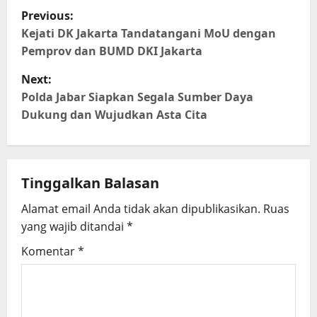
P
Previous:
o
Kejati DK Jakarta Tandatangani MoU dengan
Pemprov dan BUMD DKI Jakarta
s
Next:
t
Polda Jabar Siapkan Segala Sumber Daya
Dukung dan Wujudkan Asta Cita
n
a
Tinggalkan Balasan
v
Alamat email Anda tidak akan dipublikasikan.
Ruas
i
yang wajib ditandai
*
g
Komentar
*
a
t