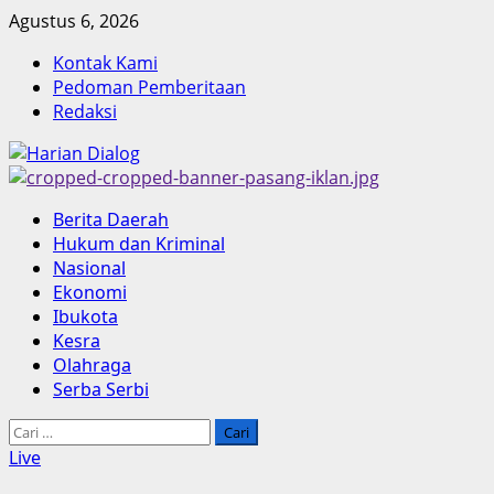
Skip
Agustus 6, 2026
to
Kontak Kami
content
Pedoman Pemberitaan
Redaksi
Primary
Berita Daerah
Menu
Hukum dan Kriminal
Nasional
Ekonomi
Ibukota
Kesra
Olahraga
Serba Serbi
Cari
untuk:
Live