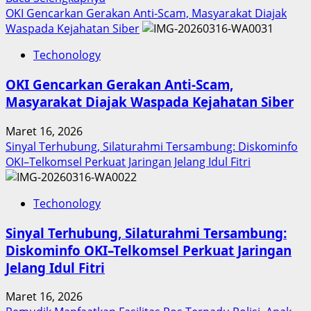
more
OKI Gencarkan Gerakan Anti-Scam, Masyarakat Diajak
about
Waspada Kejahatan Siber
Inovasi
Techonology
Digital
Keuangan
OKI Gencarkan Gerakan Anti-Scam,
Sumut
Masyarakat Diajak Waspada Kejahatan Siber
Berbuah
Prestasi,
Maret 16, 2026
Raih
Sinyal Terhubung, Silaturahmi Tersambung: Diskominfo
Penghargaan
OKI–Telkomsel Perkuat Jaringan Jelang Idul Fitri
Nasional
Techonology
Sinyal Terhubung, Silaturahmi Tersambung:
Diskominfo OKI–Telkomsel Perkuat Jaringan
Jelang Idul Fitri
Maret 16, 2026