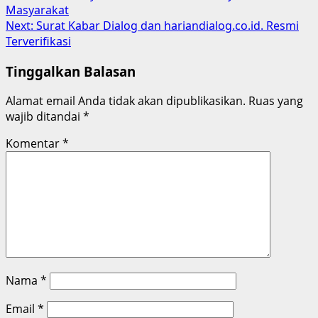
navigation
Masyarakat
Next:
Surat Kabar Dialog dan hariandialog.co.id. Resmi
Terverifikasi
Tinggalkan Balasan
Alamat email Anda tidak akan dipublikasikan.
Ruas yang
wajib ditandai
*
Komentar
*
Nama
*
Email
*