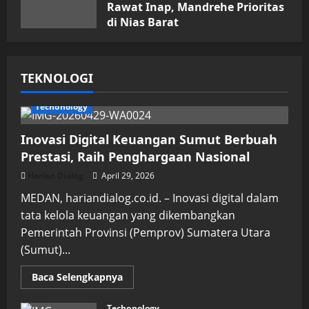
Rawat Inap, Mandrehe Prioritas
di Nias Barat
Juli 16, 2026
TEKNOLOGI
Techonology
Inovasi Digital Keuangan Sumut Berbuah
Prestasi, Raih Penghargaan Nasional
Harian Dialog
April 29, 2026
MEDAN, hariandialog.co.id. – Inovasi digital dalam
tata kelola keuangan yang dikembangkan
Pemerintah Provinsi (Pemprov) Sumatera Utara
(Sumut)...
Read
Baca Selengkapnya
more
about
Inovasi
Techonology