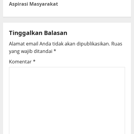
n
Aspirasi Masyarakat
a
v
Tinggalkan Balasan
i
Alamat email Anda tidak akan dipublikasikan.
Ruas
g
yang wajib ditandai
*
Komentar
*
a
t
i
o
n