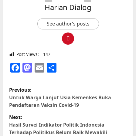
Harian Dialog
See author's posts
Post Views:
147
Facebook
Mastodon
Email
Share
P
Previous:
o
Untuk Warga Lanjut Usia Kemenkes Buka
Pendaftaran Vaksin Covid-19
s
Next:
t
Hasil Survei Indikator Politik Indonesia
Terhadap Politikus Belum Baik Mewakili