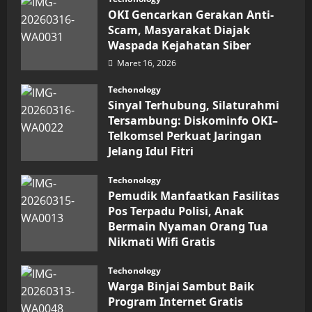
Digital
OKI Gencarkan Gerakan Anti-
Keuangan
Sumut
Scam, Masyarakat Diajak
Berbuah
Waspada Kejahatan Siber
Prestasi,
Raih
Maret 16, 2026
Penghargaan
Nasional
Techonology
Sinyal Terhubung, Silaturahmi
Tersambung: Diskominfo OKI–
Telkomsel Perkuat Jaringan
Jelang Idul Fitri
Maret 16, 2026
Techonology
Pemudik Manfaatkan Fasilitas
Pos Terpadu Polisi, Anak
Bermain Nyaman Orang Tua
Nikmati Wifi Gratis
Maret 15, 2026
Techonology
Warga Binjai Sambut Baik
Program Internet Gratis