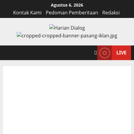
Skip
Agustus 6, 2026
to
Kontak Kami
Pedoman Pemberitaan
Redaksi
content
LIVE