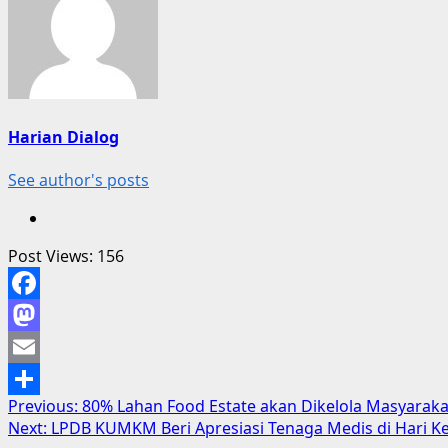
Harian Dialog
See author's posts
Post Views:
156
Facebook
Mastodon
Email
Post
Previous:
80% Lahan Food Estate akan Dikelola Masyaraka
Share
Next:
LPDB KUMKM Beri Apresiasi Tenaga Medis di Hari K
navigation