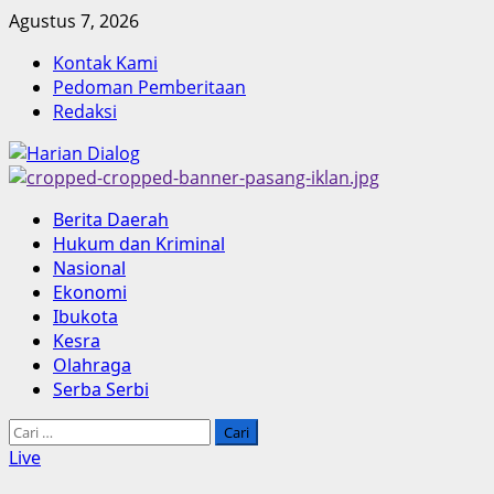
Skip
Agustus 7, 2026
to
Kontak Kami
content
Pedoman Pemberitaan
Redaksi
Primary
Berita Daerah
Menu
Hukum dan Kriminal
Nasional
Ekonomi
Ibukota
Kesra
Olahraga
Serba Serbi
Cari
untuk:
Live