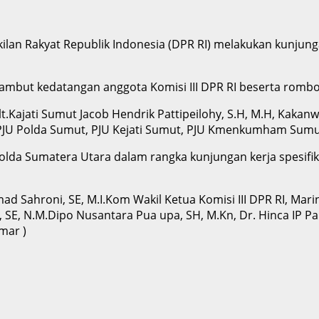
kilan Rakyat Republik Indonesia (DPR RI) melakukan kunjun
nyambut kedatangan anggota Komisi III DPR RI beserta rom
.Kajati Sumut Jacob Hendrik Pattipeilohy, S.H, M.H, Kaka
.Si, PJU Polda Sumut, PJU Kejati Sumut, PJU Kmenkumham Su
olda Sumatera Utara dalam rangka kunjungan kerja spesifi
ad Sahroni, SE, M.I.Kom Wakil Ketua Komisi III DPR RI, Mar
, SE, N.M.Dipo Nusantara Pua upa, SH, M.Kn, Dr. Hinca IP Pa
mar )