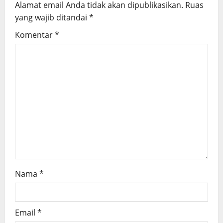
Alamat email Anda tidak akan dipublikasikan.
Ruas
i
yang wajib ditandai
*
g
Komentar
*
a
t
i
o
n
Nama
*
Email
*