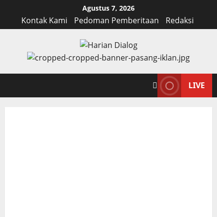
Skip
Agustus 7, 2026
to
Kontak Kami
Pedoman Pemberitaan
Redaksi
content
LIVE