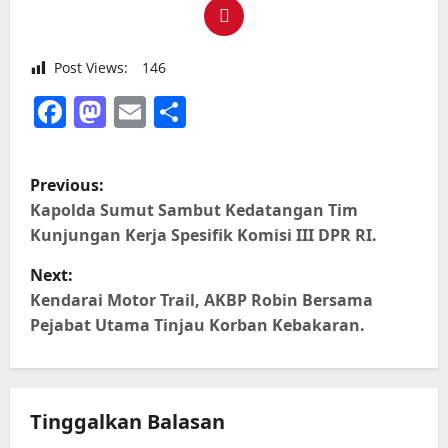
Post Views:
146
Facebook
Mastodon
Email
Share
P
Previous:
o
Kapolda Sumut Sambut Kedatangan Tim
Kunjungan Kerja Spesifik Komisi III DPR RI.
s
Next:
t
Kendarai Motor Trail, AKBP Robin Bersama
Pejabat Utama Tinjau Korban Kebakaran.
n
a
Tinggalkan Balasan
v