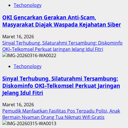
Inovasi
Techonology
Digital
Keuangan
OKI Gencarkan Gerakan Anti-Scam,
Sumut
Masyarakat Diajak Waspada Kejahatan Siber
Berbuah
Prestasi,
Maret 16, 2026
Raih
Sinyal Terhubung, Silaturahmi Tersambung: Diskominfo
Penghargaan
OKI–Telkomsel Perkuat Jaringan Jelang Idul Fitri
Nasional
Techonology
Sinyal Terhubung, Silaturahmi Tersambung:
Diskominfo OKI–Telkomsel Perkuat Jaringan
Jelang Idul Fitri
Maret 16, 2026
Pemudik Manfaatkan Fasilitas Pos Terpadu Polisi, Anak
Bermain Nyaman Orang Tua Nikmati Wifi Gratis