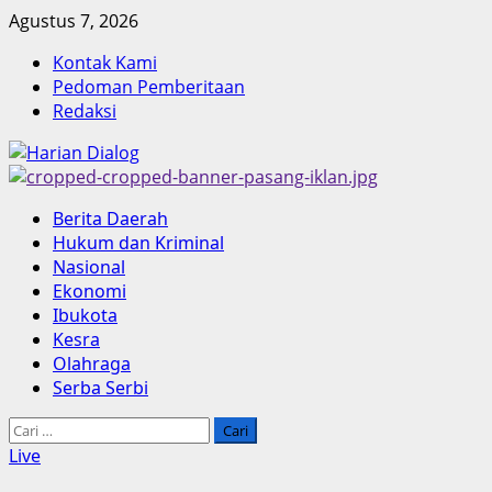
Skip
Agustus 7, 2026
to
Kontak Kami
content
Pedoman Pemberitaan
Redaksi
Primary
Berita Daerah
Menu
Hukum dan Kriminal
Nasional
Ekonomi
Ibukota
Kesra
Olahraga
Serba Serbi
Cari
untuk:
Live