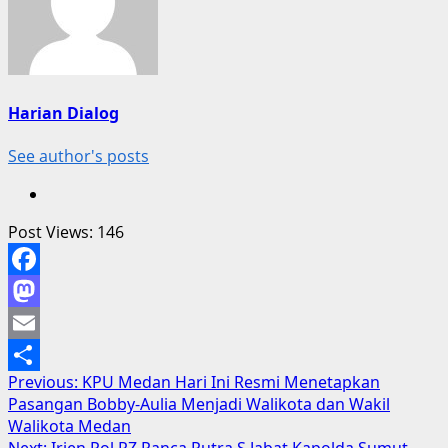
Harian Dialog
See author's posts
Post Views:
146
Facebook
Mastodon
Email
Post
Previous:
KPU Medan Hari Ini Resmi Menetapkan
Share
Pasangan Bobby-Aulia Menjadi Walikota dan Wakil
navigation
Walikota Medan
Next:
Irjen Pol RZ Panca Putra S Jabat Kapolda Sumut