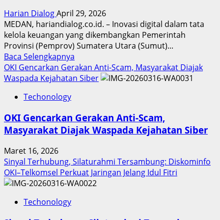
Harian Dialog
April 29, 2026
MEDAN, hariandialog.co.id. – Inovasi digital dalam tata
kelola keuangan yang dikembangkan Pemerintah
Provinsi (Pemprov) Sumatera Utara (Sumut)...
Read
Baca Selengkapnya
more
OKI Gencarkan Gerakan Anti-Scam, Masyarakat Diajak
about
Waspada Kejahatan Siber
Inovasi
Techonology
Digital
Keuangan
OKI Gencarkan Gerakan Anti-Scam,
Sumut
Masyarakat Diajak Waspada Kejahatan Siber
Berbuah
Prestasi,
Maret 16, 2026
Raih
Sinyal Terhubung, Silaturahmi Tersambung: Diskominfo
Penghargaan
OKI–Telkomsel Perkuat Jaringan Jelang Idul Fitri
Nasional
Techonology