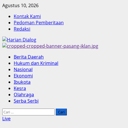
Skip
Agustus 10, 2026
to
Kontak Kami
content
Pedoman Pemberitaan
Redaksi
Primary
Berita Daerah
Menu
Hukum dan Kriminal
Nasional
Ekonomi
Ibukota
Kesra
Olahraga
Serba Serbi
Cari
untuk:
Live