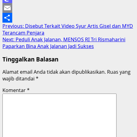
Mastodon
Email
Post
Previous:
Disebut Terkait Video Syur Artis Gisel dan MYD
Share
Terancam Penjara
navigation
Next:
Peduli Anak Jalanan, MENSOS RI Tri Rismaharini
Paparkan Bina Anak Jalanan Jadi Sukses
Tinggalkan Balasan
Alamat email Anda tidak akan dipublikasikan.
Ruas yang
wajib ditandai
*
Komentar
*