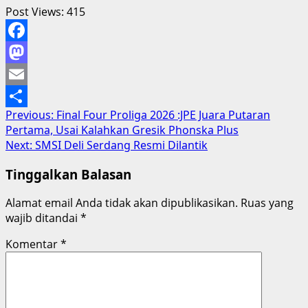
Post Views:
415
Facebook
Mastodon
Email
Post
Previous:
Final Four Proliga 2026 :JPE Juara Putaran
Share
Pertama, Usai Kalahkan Gresik Phonska Plus
navigation
Next:
SMSI Deli Serdang Resmi Dilantik
Tinggalkan Balasan
Alamat email Anda tidak akan dipublikasikan.
Ruas yang
wajib ditandai
*
Komentar
*