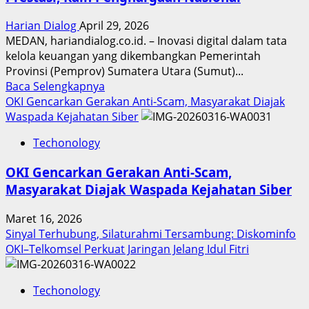
Harian Dialog
April 29, 2026
MEDAN, hariandialog.co.id. – Inovasi digital dalam tata
kelola keuangan yang dikembangkan Pemerintah
Provinsi (Pemprov) Sumatera Utara (Sumut)...
Read
Baca Selengkapnya
more
OKI Gencarkan Gerakan Anti-Scam, Masyarakat Diajak
about
Waspada Kejahatan Siber
Inovasi
Techonology
Digital
Keuangan
OKI Gencarkan Gerakan Anti-Scam,
Sumut
Masyarakat Diajak Waspada Kejahatan Siber
Berbuah
Prestasi,
Maret 16, 2026
Raih
Sinyal Terhubung, Silaturahmi Tersambung: Diskominfo
Penghargaan
OKI–Telkomsel Perkuat Jaringan Jelang Idul Fitri
Nasional
Techonology