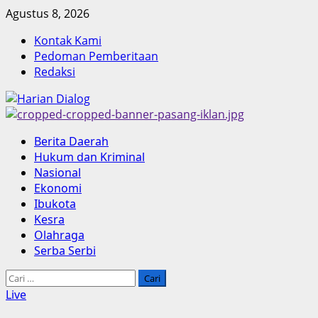
Skip
Agustus 8, 2026
to
Kontak Kami
content
Pedoman Pemberitaan
Redaksi
Primary
Berita Daerah
Menu
Hukum dan Kriminal
Nasional
Ekonomi
Ibukota
Kesra
Olahraga
Serba Serbi
Cari
untuk:
Live