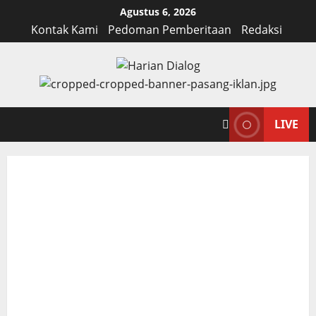
Skip
Agustus 6, 2026
to
Kontak Kami
Pedoman Pemberitaan
Redaksi
content
LIVE