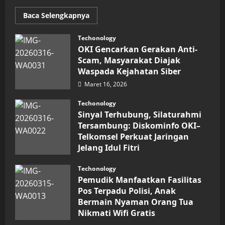
Read
Baca Selengkapnya
more
about
Inovasi
Techonology
Digital
OKI Gencarkan Gerakan Anti-
Keuangan
Sumut
Scam, Masyarakat Diajak
Berbuah
Waspada Kejahatan Siber
Prestasi,
Raih
Maret 16, 2026
Penghargaan
Nasional
Techonology
Sinyal Terhubung, Silaturahmi
Tersambung: Diskominfo OKI–
Telkomsel Perkuat Jaringan
Jelang Idul Fitri
Maret 16, 2026
Techonology
Pemudik Manfaatkan Fasilitas
Pos Terpadu Polisi, Anak
Bermain Nyaman Orang Tua
Nikmati Wifi Gratis