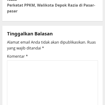
t
Perketat PPKM, Walikota Depok Razia di Pasar-
n
pasar
a
v
Tinggalkan Balasan
i
Alamat email Anda tidak akan dipublikasikan.
Ruas
g
yang wajib ditandai
*
Komentar
*
a
t
i
o
n