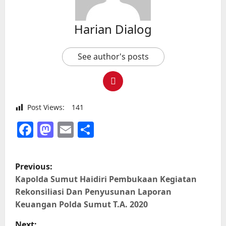
Harian Dialog
See author's posts
Post Views:
141
Facebook
Mastodon
Email
Share
P
Previous:
o
Kapolda Sumut Haidiri Pembukaan Kegiatan
Rekonsiliasi Dan Penyusunan Laporan
s
Keuangan Polda Sumut T.A. 2020
Next: