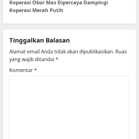
Koperasi Obor Mas Dipercaya Dampingi
n
Koperasi Merah Putih
a
v
Tinggalkan Balasan
i
Alamat email Anda tidak akan dipublikasikan.
Ruas
g
yang wajib ditandai
*
Komentar
*
a
t
i
o
n