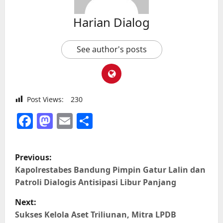
Harian Dialog
See author's posts
Post Views:
230
Facebook
Mastodon
Email
Share
P
Previous:
o
Kapolrestabes Bandung Pimpin Gatur Lalin dan
Patroli Dialogis Antisipasi Libur Panjang
s
Next:
t
Sukses Kelola Aset Triliunan, Mitra LPDB