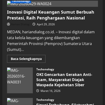
Techonology
Inovasi Digital Keuangan Sumut Berbuah
Prestasi, Raih Penghargaan Nasional
Harian Dialog
April 29, 2026
MEDAN, hariandialog.co.id. – Inovasi digital dalam
tata kelola keuangan yang dikembangkan
Pemerintah Provinsi (Pemprov) Sumatera Utara
(Sumut)...
Read
Baca Selengkapnya
more
about
Inovasi
Techonology
Digital
OKI Gencarkan Gerakan Anti-
Keuangan
Sumut
Scam, Masyarakat Diajak
Berbuah
Waspada Kejahatan Siber
Prestasi,
Raih
Maret 16, 2026
Penghargaan
Nasional
Techonology