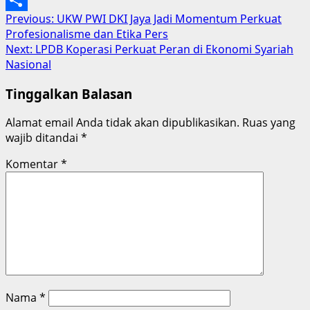
Post
Previous:
UKW PWI DKI Jaya Jadi Momentum Perkuat
Share
Profesionalisme dan Etika Pers
navigation
Next:
LPDB Koperasi Perkuat Peran di Ekonomi Syariah
Nasional
Tinggalkan Balasan
Alamat email Anda tidak akan dipublikasikan.
Ruas yang
wajib ditandai
*
Komentar
*
Nama
*