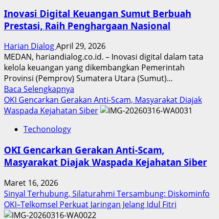
Inovasi Digital Keuangan Sumut Berbuah
Prestasi, Raih Penghargaan Nasional
Harian Dialog
April 29, 2026
MEDAN, hariandialog.co.id. – Inovasi digital dalam tata
kelola keuangan yang dikembangkan Pemerintah
Provinsi (Pemprov) Sumatera Utara (Sumut)...
Read
Baca Selengkapnya
more
OKI Gencarkan Gerakan Anti-Scam, Masyarakat Diajak
about
Waspada Kejahatan Siber
Inovasi
Techonology
Digital
Keuangan
OKI Gencarkan Gerakan Anti-Scam,
Sumut
Masyarakat Diajak Waspada Kejahatan Siber
Berbuah
Prestasi,
Maret 16, 2026
Raih
Sinyal Terhubung, Silaturahmi Tersambung: Diskominfo
Penghargaan
OKI–Telkomsel Perkuat Jaringan Jelang Idul Fitri
Nasional