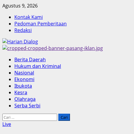
Skip
Agustus 9, 2026
to
Kontak Kami
content
Pedoman Pemberitaan
Redaksi
Primary
Berita Daerah
Menu
Hukum dan Kriminal
Nasional
Ekonomi
Ibukota
Kesra
Olahraga
Serba Serbi
Cari
untuk:
Live