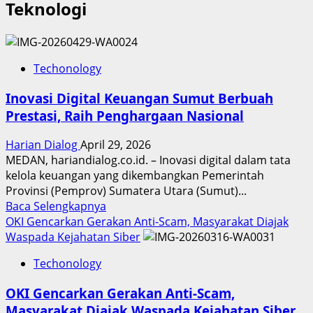
Teknologi
Techonology
Inovasi Digital Keuangan Sumut Berbuah
Prestasi, Raih Penghargaan Nasional
Harian Dialog
April 29, 2026
MEDAN, hariandialog.co.id. – Inovasi digital dalam tata
kelola keuangan yang dikembangkan Pemerintah
Provinsi (Pemprov) Sumatera Utara (Sumut)...
Read
Baca Selengkapnya
more
OKI Gencarkan Gerakan Anti-Scam, Masyarakat Diajak
about
Waspada Kejahatan Siber
Inovasi
Techonology
Digital
Keuangan
OKI Gencarkan Gerakan Anti-Scam,
Sumut
Masyarakat Diajak Waspada Kejahatan Siber