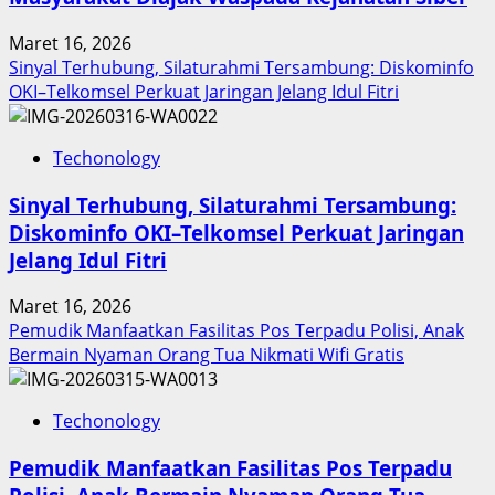
Berbuah
Prestasi,
Maret 16, 2026
Raih
Sinyal Terhubung, Silaturahmi Tersambung: Diskominfo
Penghargaan
OKI–Telkomsel Perkuat Jaringan Jelang Idul Fitri
Nasional
Techonology
Sinyal Terhubung, Silaturahmi Tersambung:
Diskominfo OKI–Telkomsel Perkuat Jaringan
Jelang Idul Fitri
Maret 16, 2026
Pemudik Manfaatkan Fasilitas Pos Terpadu Polisi, Anak
Bermain Nyaman Orang Tua Nikmati Wifi Gratis
Techonology
Pemudik Manfaatkan Fasilitas Pos Terpadu