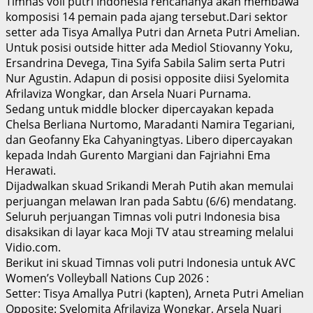
Timnas voli putri Indonesia rencananya akan membawa
komposisi 14 pemain pada ajang tersebut.Dari sektor
setter ada Tisya Amallya Putri dan Arneta Putri Amelian.
Untuk posisi outside hitter ada Mediol Stiovanny Yoku,
Ersandrina Devega, Tina Syifa Sabila Salim serta Putri
Nur Agustin. Adapun di posisi opposite diisi Syelomita
Afrilaviza Wongkar, dan Arsela Nuari Purnama.
Sedang untuk middle blocker dipercayakan kepada
Chelsa Berliana Nurtomo, Maradanti Namira Tegariani,
dan Geofanny Eka Cahyaningtyas. Libero dipercayakan
kepada Indah Gurento Margiani dan Fajriahni Ema
Herawati.
Dijadwalkan skuad Srikandi Merah Putih akan memulai
perjuangan melawan Iran pada Sabtu (6/6) mendatang.
Seluruh perjuangan Timnas voli putri Indonesia bisa
disaksikan di layar kaca Moji TV atau streaming melalui
Vidio.com.
Berikut ini skuad Timnas voli putri Indonesia untuk AVC
Women’s Volleyball Nations Cup 2026 :
Setter: Tisya Amallya Putri (kapten), Arneta Putri Amelian
Opposite: Syelomita Afrilaviza Wongkar, Arsela Nuari