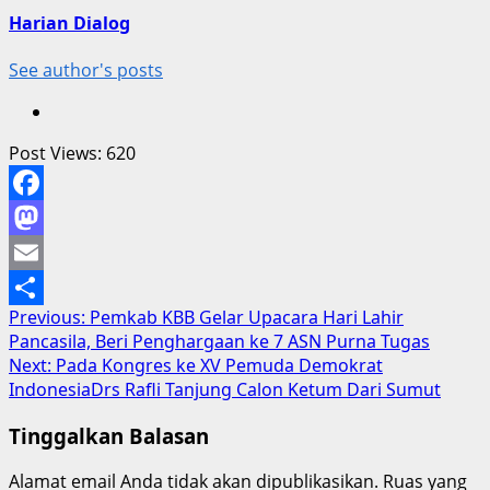
Harian Dialog
See author's posts
Post Views:
620
Facebook
Mastodon
Email
Post
Previous:
Pemkab KBB Gelar Upacara Hari Lahir
Share
Pancasila, Beri Penghargaan ke 7 ASN Purna Tugas
navigation
Next:
Pada Kongres ke XV Pemuda Demokrat
IndonesiaDrs Rafli Tanjung Calon Ketum Dari Sumut
Tinggalkan Balasan
Alamat email Anda tidak akan dipublikasikan.
Ruas yang