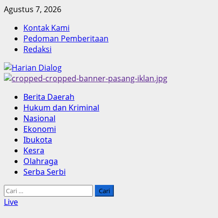
Skip
Agustus 7, 2026
to
Kontak Kami
content
Pedoman Pemberitaan
Redaksi
Primary
Berita Daerah
Menu
Hukum dan Kriminal
Nasional
Ekonomi
Ibukota
Kesra
Olahraga
Serba Serbi
Cari
untuk:
Live