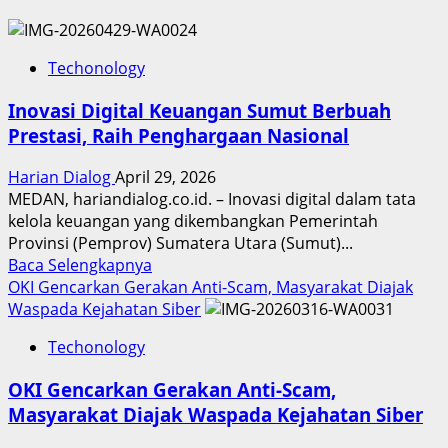
Techonology
Inovasi Digital Keuangan Sumut Berbuah
Prestasi, Raih Penghargaan Nasional
Harian Dialog
April 29, 2026
MEDAN, hariandialog.co.id. – Inovasi digital dalam tata
kelola keuangan yang dikembangkan Pemerintah
Provinsi (Pemprov) Sumatera Utara (Sumut)...
Read
Baca Selengkapnya
more
OKI Gencarkan Gerakan Anti-Scam, Masyarakat Diajak
about
Waspada Kejahatan Siber
Inovasi
Techonology
Digital
Keuangan
OKI Gencarkan Gerakan Anti-Scam,
Sumut
Masyarakat Diajak Waspada Kejahatan Siber
Berbuah
Prestasi,