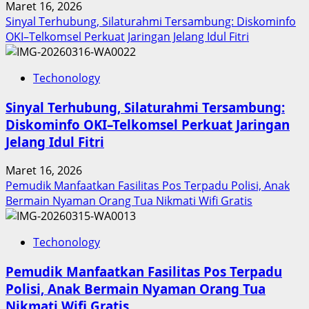
Maret 16, 2026
Raih
Sinyal Terhubung, Silaturahmi Tersambung: Diskominfo
Penghargaan
OKI–Telkomsel Perkuat Jaringan Jelang Idul Fitri
Nasional
Techonology
Sinyal Terhubung, Silaturahmi Tersambung:
Diskominfo OKI–Telkomsel Perkuat Jaringan
Jelang Idul Fitri
Maret 16, 2026
Pemudik Manfaatkan Fasilitas Pos Terpadu Polisi, Anak
Bermain Nyaman Orang Tua Nikmati Wifi Gratis
Techonology
Pemudik Manfaatkan Fasilitas Pos Terpadu
Polisi, Anak Bermain Nyaman Orang Tua
Nikmati Wifi Gratis