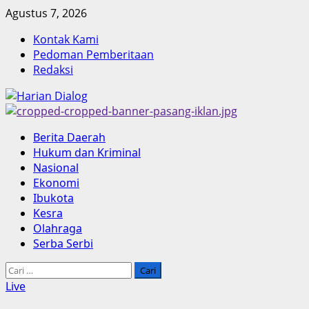
Skip
Agustus 7, 2026
to
Kontak Kami
content
Pedoman Pemberitaan
Redaksi
Primary
Berita Daerah
Menu
Hukum dan Kriminal
Nasional
Ekonomi
Ibukota
Kesra
Olahraga
Serba Serbi
Cari
untuk:
Live