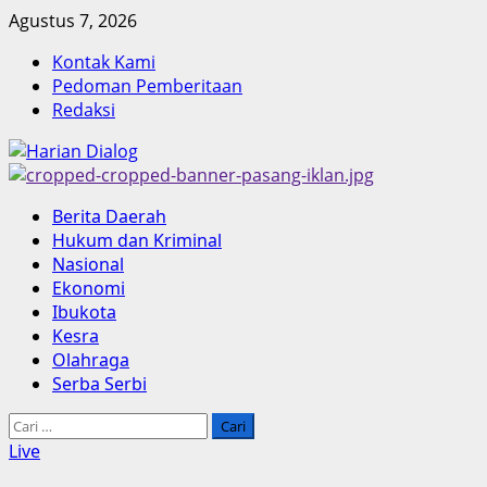
Skip
Agustus 7, 2026
to
Kontak Kami
content
Pedoman Pemberitaan
Redaksi
Primary
Berita Daerah
Menu
Hukum dan Kriminal
Nasional
Ekonomi
Ibukota
Kesra
Olahraga
Serba Serbi
Cari
untuk:
Live