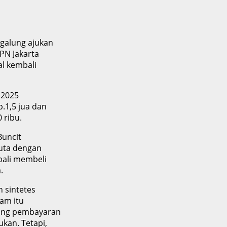
galung ajukan
PN Jakarta
l kembali
 2025
.1,5 jua dan
 ribu.
uncit
juta dengan
bali membeli
.
sintetes
am itu
uang pembayaran
kan. Tetapi,