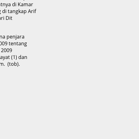
atnya di Kamar
di tangkap Arif
ri Dit
a penjara
009 tentang
n 2009
ayat (1) dan
. (tob).