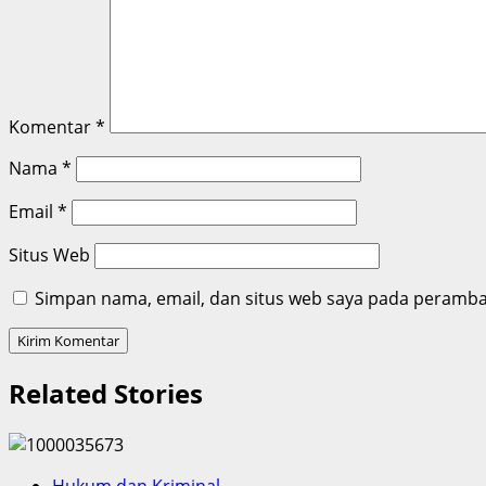
Komentar
*
Nama
*
Email
*
Situs Web
Simpan nama, email, dan situs web saya pada peramban
Related Stories