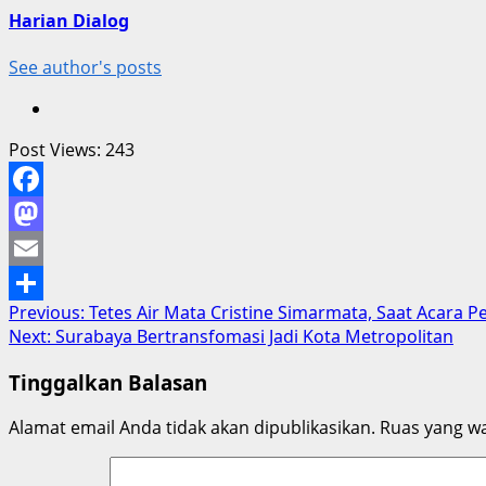
Harian Dialog
See author's posts
Post Views:
243
Facebook
Mastodon
Email
Post
Previous:
Tetes Air Mata Cristine Simarmata, Saat Acara 
Share
Next:
Surabaya Bertransfomasi Jadi Kota Metropolitan
navigation
Tinggalkan Balasan
Alamat email Anda tidak akan dipublikasikan.
Ruas yang wa