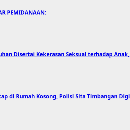
SAR PEMIDANAAN:
han Disertai Kekerasan Seksual terhadap Anak
ap di Rumah Kosong, Polisi Sita Timbangan Digit