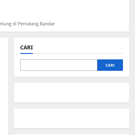
eliung di Pematang Bandar
CARI
CARI