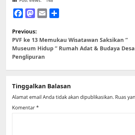
Post Views:
148
Facebook
Mastodon
Email
Share
P
Previous:
PVF ke 13 Memukau Wisatawan Saksikan “
o
Museum Hidup “ Rumah Adat & Budaya Desa
s
Penglipuran
t
n
Tinggalkan Balasan
a
Alamat email Anda tidak akan dipublikasikan.
Ruas yan
v
Komentar
*
i
g