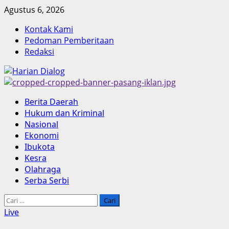
Skip
Agustus 6, 2026
to
Kontak Kami
content
Pedoman Pemberitaan
Redaksi
Primary
Berita Daerah
Menu
Hukum dan Kriminal
Nasional
Ekonomi
Ibukota
Kesra
Olahraga
Serba Serbi
Cari
untuk:
Live