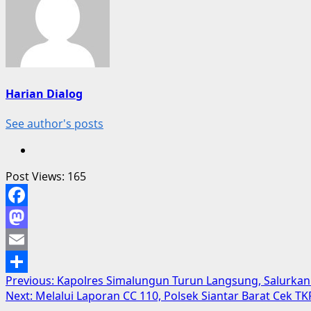
Harian Dialog
See author's posts
Post Views:
165
Facebook
Mastodon
Email
Post
Previous:
Kapolres Simalungun Turun Langsung, Salurkan
Share
Next:
Melalui Laporan CC 110, Polsek Siantar Barat Cek T
navigation