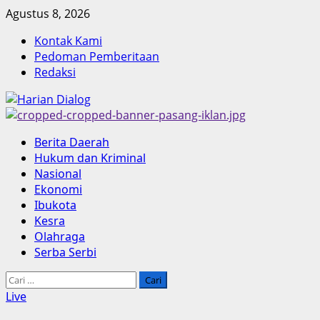
Skip
Agustus 8, 2026
to
Kontak Kami
content
Pedoman Pemberitaan
Redaksi
Primary
Berita Daerah
Menu
Hukum dan Kriminal
Nasional
Ekonomi
Ibukota
Kesra
Olahraga
Serba Serbi
Cari
untuk:
Live