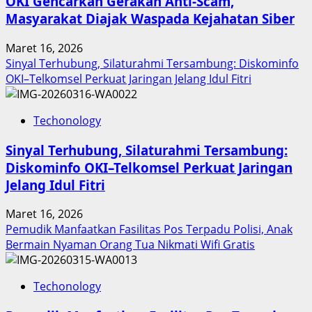
OKI Gencarkan Gerakan Anti-Scam,
Sumut
Masyarakat Diajak Waspada Kejahatan Siber
Berbuah
Prestasi,
Maret 16, 2026
Raih
Sinyal Terhubung, Silaturahmi Tersambung: Diskominfo
Penghargaan
OKI–Telkomsel Perkuat Jaringan Jelang Idul Fitri
Nasional
Techonology
Sinyal Terhubung, Silaturahmi Tersambung:
Diskominfo OKI–Telkomsel Perkuat Jaringan
Jelang Idul Fitri
Maret 16, 2026
Pemudik Manfaatkan Fasilitas Pos Terpadu Polisi, Anak
Bermain Nyaman Orang Tua Nikmati Wifi Gratis
Techonology