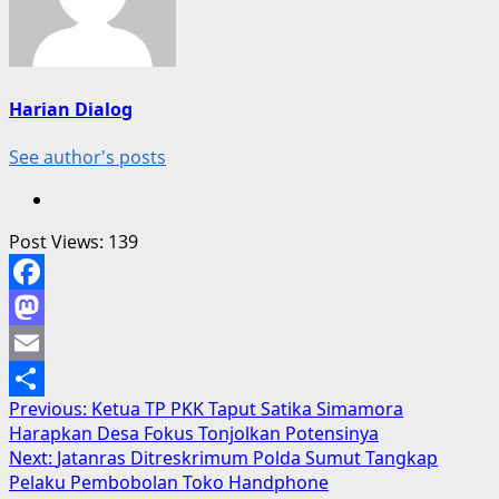
Harian Dialog
See author's posts
Post Views:
139
Facebook
Mastodon
Email
Post
Previous:
Ketua TP PKK Taput Satika Simamora
Share
Harapkan Desa Fokus Tonjolkan Potensinya
navigation
Next:
Jatanras Ditreskrimum Polda Sumut Tangkap
Pelaku Pembobolan Toko Handphone