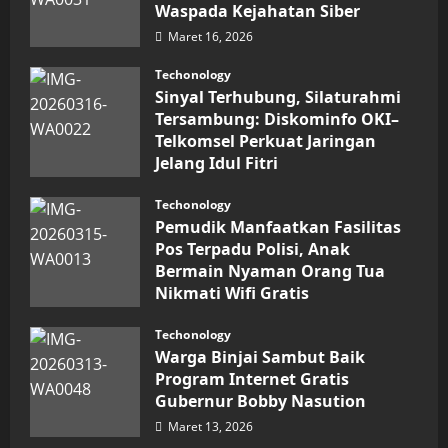
Waspada Kejahatan Siber
Prestasi,
Raih
Maret 16, 2026
Penghargaan
Nasional
Techonology
Sinyal Terhubung, Silaturahmi
Tersambung: Diskominfo OKI–
Telkomsel Perkuat Jaringan
Jelang Idul Fitri
Maret 16, 2026
Techonology
Pemudik Manfaatkan Fasilitas
Pos Terpadu Polisi, Anak
Bermain Nyaman Orang Tua
Nikmati Wifi Gratis
Maret 15, 2026
Techonology
Warga Binjai Sambut Baik
Program Internet Gratis
Gubernur Bobby Nasution
Maret 13, 2026