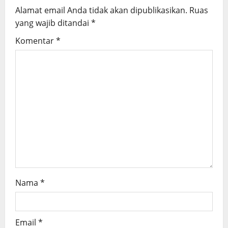
Alamat email Anda tidak akan dipublikasikan.
Ruas
i
yang wajib ditandai
*
g
Komentar
*
a
t
i
o
n
Nama
*
Email
*