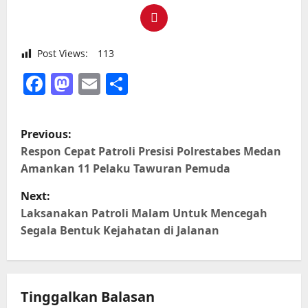
Post Views:
113
Facebook
Mastodon
Email
Share
P
Previous:
o
Respon Cepat Patroli Presisi Polrestabes Medan
Amankan 11 Pelaku Tawuran Pemuda
s
Next:
t
Laksanakan Patroli Malam Untuk Mencegah
Segala Bentuk Kejahatan di Jalanan
n
a
Tinggalkan Balasan
v