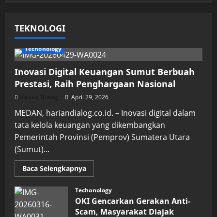
Juli 16, 2026
TEKNOLOGI
Techonology
Inovasi Digital Keuangan Sumut Berbuah
Prestasi, Raih Penghargaan Nasional
Harian Dialog
April 29, 2026
MEDAN, hariandialog.co.id. – Inovasi digital dalam
tata kelola keuangan yang dikembangkan
Pemerintah Provinsi (Pemprov) Sumatera Utara
(Sumut)...
Read
Baca Selengkapnya
more
about
Inovasi
Techonology
Digital
OKI Gencarkan Gerakan Anti-
Keuangan
Sumut
Scam, Masyarakat Diajak
Berbuah