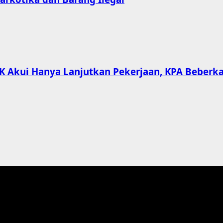
PPK Akui Hanya Lanjutkan Pekerjaan, KPA Beber