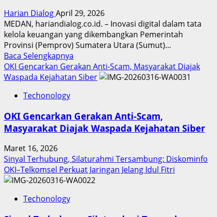
Harian Dialog
April 29, 2026
MEDAN, hariandialog.co.id. – Inovasi digital dalam tata
kelola keuangan yang dikembangkan Pemerintah
Provinsi (Pemprov) Sumatera Utara (Sumut)...
Read
Baca Selengkapnya
more
OKI Gencarkan Gerakan Anti-Scam, Masyarakat Diajak
about
Waspada Kejahatan Siber
Inovasi
Techonology
Digital
Keuangan
OKI Gencarkan Gerakan Anti-Scam,
Sumut
Masyarakat Diajak Waspada Kejahatan Siber
Berbuah
Prestasi,
Maret 16, 2026
Raih
Sinyal Terhubung, Silaturahmi Tersambung: Diskominfo
Penghargaan
OKI–Telkomsel Perkuat Jaringan Jelang Idul Fitri
Nasional
Techonology