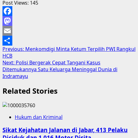
Post Views:
145
Facebook
Mastodon
Email
Post
Previous:
Menkomdigi Minta Ketum Terpilih PWI Rangkul
Share
HCB
navigation
Next:
Polisi Bergerak Cepat Tangani Kasus
Ditemukannya Satu Keluarga Meninggal Dunia di
Indramayu
Related Stories
Hukum dan Kriminal
Sikat Kejahatan Jalanan di Jabar, 413 Pelaku
Diciduk dan 1.016 Motor Disita