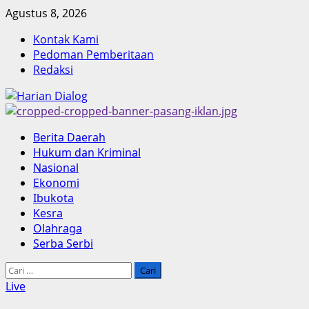
Skip
Agustus 8, 2026
to
Kontak Kami
content
Pedoman Pemberitaan
Redaksi
Primary
Berita Daerah
Menu
Hukum dan Kriminal
Nasional
Ekonomi
Ibukota
Kesra
Olahraga
Serba Serbi
Cari
untuk:
Live