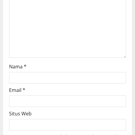
t
i
o
n
Nama
*
Email
*
Situs Web