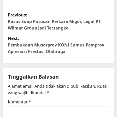
P
Previous:
o
Kasus Suap Putusan Perkara Migor, Legal PT
Wilmar Group Jadi Tersangka
s
Next:
t
Pembukaan Musorprov KONI Sumut,Pemprov
Apresiasi Prestasi Olahraga
n
a
Tinggalkan Balasan
v
Alamat email Anda tidak akan dipublikasikan.
Ruas
i
yang wajib ditandai
*
g
Komentar
*
a