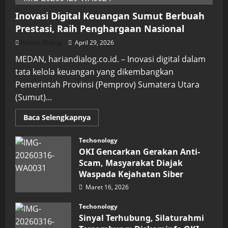
Inovasi Digital Keuangan Sumut Berbuah
Prestasi, Raih Penghargaan Nasional
Harian Dialog
April 29, 2026
MEDAN, hariandialog.co.id. – Inovasi digital dalam
tata kelola keuangan yang dikembangkan
Pemerintah Provinsi (Pemprov) Sumatera Utara
(Sumut)...
Read
Baca Selengkapnya
more
about
Inovasi
Techonology
Digital
OKI Gencarkan Gerakan Anti-
Keuangan
Sumut
Scam, Masyarakat Diajak
Berbuah
Waspada Kejahatan Siber
Prestasi,
Raih
Maret 16, 2026
Penghargaan
Nasional
Techonology
Sinyal Terhubung, Silaturahmi