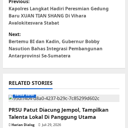
Previous:
o
Kapolres Langkat Hadiri Peresmian Gedung
Baru XUAN TIAN SHANG Di Vihara
s
Avalokitesvara Stabat
t
Next:
Bertemu BI dan Kadin, Gubernur Bobby
n
Nasution Bahas Integrasi Pembangunan
Antarprovinsi Se-Sumatera
a
v
i
RELATED STORIES
g
Serba Serbi
a
PRSU Patut Diacung Jempol, Tampilkan
t
Talenta Lokal Di Panggung Utama
Harian Dialog
Juli 29, 2026