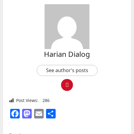
Harian Dialog
See author's posts
Post Views:
286
Facebook
Mastodon
Email
Share
P