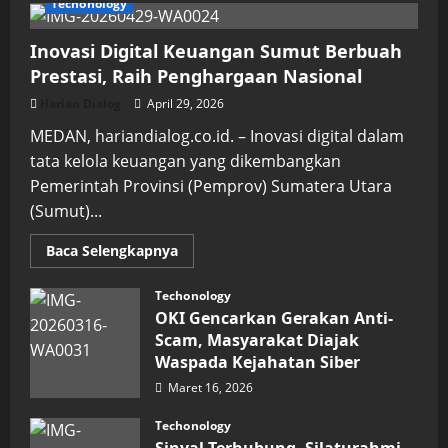
Techonology
Inovasi Digital Keuangan Sumut Berbuah
Prestasi, Raih Penghargaan Nasional
Harian Dialog
April 29, 2026
MEDAN, hariandialog.co.id. – Inovasi digital dalam
tata kelola keuangan yang dikembangkan
Pemerintah Provinsi (Pemprov) Sumatera Utara
(Sumut)...
Read
Baca Selengkapnya
more
about
Inovasi
Techonology
Digital
OKI Gencarkan Gerakan Anti-
Keuangan
Sumut
Scam, Masyarakat Diajak
Berbuah
Waspada Kejahatan Siber
Prestasi,
Raih
Maret 16, 2026
Penghargaan
Nasional
Techonology
Sinyal Terhubung, Silaturahmi