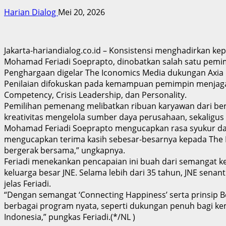
Harian Dialog
Mei 20, 2026
Jakarta-hariandialog.co.id – Konsistensi menghadirkan ke
Mohamad Feriadi Soeprapto, dinobatkan salah satu pemimp
Penghargaan digelar The Iconomics Media dukungan Axia 
Penilaian difokuskan pada kemampuan pemimpin menjaga c
Competency, Crisis Leadership, dan Personality.
Pemilihan pemenang melibatkan ribuan karyawan dari berb
kreativitas mengelola sumber daya perusahaan, sekaligus 
Mohamad Feriadi Soeprapto mengucapkan rasa syukur dan a
mengucapkan terima kasih sebesar-besarnya kepada The I
bergerak bersama,” ungkapnya.
Feriadi menekankan pencapaian ini buah dari semangat ke
keluarga besar JNE. Selama lebih dari 35 tahun, JNE sena
jelas Feriadi.
“Dengan semangat ‘Connecting Happiness’ serta prinsip B
berbagai program nyata, seperti dukungan penuh bagi ke
Indonesia,” pungkas Feriadi.(*/NL )