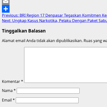
Mastodon
Email
Post
Previous:
BRI Region 17 Denpasar Tegaskan Komitmen Ke
Share
Next:
Ungkap Kasus Narkotika, Pelaku Dengan Paket Sabu
navigation
Tinggalkan Balasan
Alamat email Anda tidak akan dipublikasikan.
Ruas yang wa
Komentar
*
Nama
*
Email
*