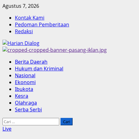
Skip
Agustus 7, 2026
to
Kontak Kami
content
Pedoman Pemberitaan
Redaksi
Primary
Berita Daerah
Menu
Hukum dan Kriminal
Nasional
Ekonomi
Ibukota
Kesra
Olahraga
Serba Serbi
Cari
untuk:
Live