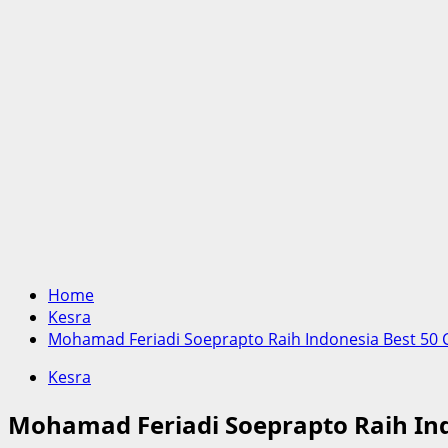
Home
Kesra
Mohamad Feriadi Soeprapto Raih Indonesia Best 50
Kesra
Mohamad Feriadi Soeprapto Raih In