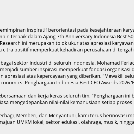
pemimpinan inspiratif berorientasi pada kesejahteraan kar
in terbaik dalam Ajang 7th Anniversary Indonesia Best 50
Research ini merupakan tolok ukur atas apresiasi karyawa
itra positif memperkuat kehadiran perusahaan di tengah 
agai sektor industri di seluruh Indonesia. Mohamad Feriad
menjadi sumber inspirasi memperkuat fondasi organisasi di 
presiasi atas kepercayaan yang diberikan. “Mewakili selu
conomics. Penghargaan Indonesia Best CEO Awards 2026 ‘E
bersamaan dan kerja keras seluruh tim, “Penghargaan ini b
ntiasa mengedepankan nilai-nilai kemanusiaan setiap proses
erbagi, Memberi, dan Menyantuni, kami terus berinovasi me
majuan UMKM lokal, sektor edukasi, olahraga, musik, hing