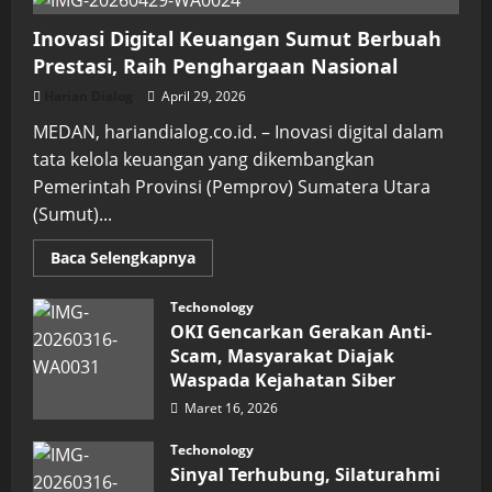
Inovasi Digital Keuangan Sumut Berbuah
Prestasi, Raih Penghargaan Nasional
Harian Dialog
April 29, 2026
MEDAN, hariandialog.co.id. – Inovasi digital dalam
tata kelola keuangan yang dikembangkan
Pemerintah Provinsi (Pemprov) Sumatera Utara
(Sumut)...
Read
Baca Selengkapnya
more
about
Inovasi
Techonology
Digital
OKI Gencarkan Gerakan Anti-
Keuangan
Sumut
Scam, Masyarakat Diajak
Berbuah
Waspada Kejahatan Siber
Prestasi,
Raih
Maret 16, 2026
Penghargaan
Nasional
Techonology
Sinyal Terhubung, Silaturahmi