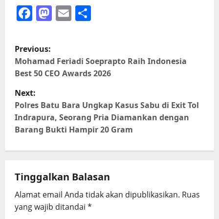
Facebook
Mastodon
Email
Share
P
Previous:
o
Mohamad Feriadi Soeprapto Raih Indonesia
Best 50 CEO Awards 2026
s
Next:
t
Polres Batu Bara Ungkap Kasus Sabu di Exit Tol
Indrapura, Seorang Pria Diamankan dengan
n
Barang Bukti Hampir 20 Gram
a
v
Tinggalkan Balasan
i
Alamat email Anda tidak akan dipublikasikan.
Ruas
g
yang wajib ditandai
*