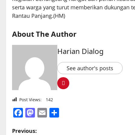
serta warga yang turut memberikan dukungan t
Rantau Panjang.(HM)
About The Author
Harian Dialog
See author's posts
Post Views:
142
Facebook
Mastodon
Email
Share
P
Previous: