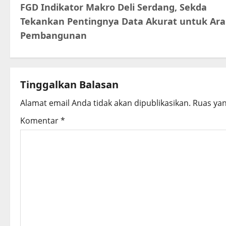
FGD Indikator Makro Deli Serdang, Sekda
o
Tekankan Pentingnya Data Akurat untuk Ar
s
Pembangunan
t
n
Tinggalkan Balasan
a
Alamat email Anda tidak akan dipublikasikan.
Ruas yan
v
Komentar
*
i
g
a
t