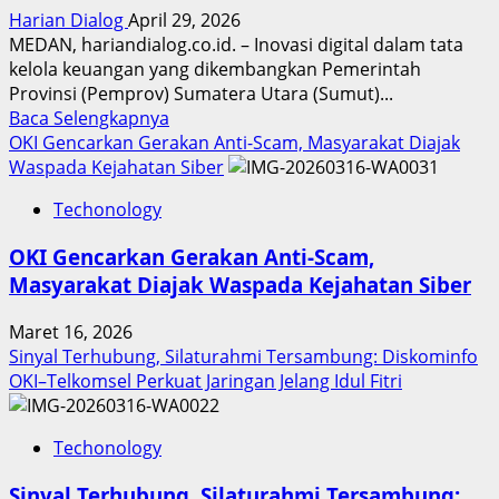
Harian Dialog
April 29, 2026
MEDAN, hariandialog.co.id. – Inovasi digital dalam tata
kelola keuangan yang dikembangkan Pemerintah
Provinsi (Pemprov) Sumatera Utara (Sumut)...
Read
Baca Selengkapnya
more
OKI Gencarkan Gerakan Anti-Scam, Masyarakat Diajak
about
Waspada Kejahatan Siber
Inovasi
Techonology
Digital
Keuangan
OKI Gencarkan Gerakan Anti-Scam,
Sumut
Masyarakat Diajak Waspada Kejahatan Siber
Berbuah
Prestasi,
Maret 16, 2026
Raih
Sinyal Terhubung, Silaturahmi Tersambung: Diskominfo
Penghargaan
OKI–Telkomsel Perkuat Jaringan Jelang Idul Fitri
Nasional
Techonology
Sinyal Terhubung, Silaturahmi Tersambung: