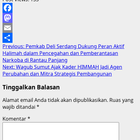
Facebook
Mastodon
Email
Post
Previous:
Pemkab Deli Serdang Dukung Peran Aktif
Share
Halimah dalam Pencegahan dan Pemberantasan
navigation
Narkoba di Rantau Panjang
Next:
Wagub Sumut Ajak Kader HIMMAH Jadi Agen
Perubahan dan Mitra Strategis Pembangunan
Tinggalkan Balasan
Alamat email Anda tidak akan dipublikasikan.
Ruas yang
wajib ditandai
*
Komentar
*