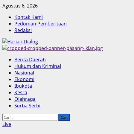
Skip
Agustus 6, 2026
to
Kontak Kami
content
Pedoman Pemberitaan
Redaksi
Primary
Berita Daerah
Menu
Hukum dan Kriminal
Nasional
Ekonomi
Ibukota
Kesra
Olahraga
Serba Serbi
Cari
untuk:
Live