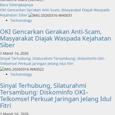
Read
Baca Selengkapnya
more
OKI Gencarkan Gerakan Anti-Scam, Masyarakat Diajak Waspada
about
Kejahatan Siber
Inovasi
Techonology
Digital
OKI Gencarkan Gerakan Anti-Scam,
Keuangan
Sumut
Masyarakat Diajak Waspada Kejahatan
Berbuah
Siber
Prestasi,
Raih
Maret 16, 2026
Penghargaan
Sinyal Terhubung, Silaturahmi Tersambung: Diskominfo OKI–
Nasional
Telkomsel Perkuat Jaringan Jelang Idul Fitri
Techonology
Sinyal Terhubung, Silaturahmi
Tersambung: Diskominfo OKI–
Telkomsel Perkuat Jaringan Jelang Idul
Fitri
Maret 16, 2026