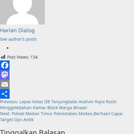
Harian Dialog
See author's posts
Post Views:
134
Facebook
Mastodon
Email
Post
Previous:
Lapas Kelas IIB Tanjungbalai Asahan Rajia Rutin
Share
Penggeledahan Kamar Block Warga Binaan
navigation
Next:
Polsek Medan Timur Polrestabes Medan,Berhasil Capai
Target Ops Antik
Tinggalkan Balasan