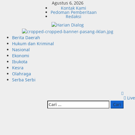
Skip
Agustus 6, 2026
Kontak Kami
to
Pedoman Pemberitaan
content
Redaksi
Primary
Berita Daerah
Menu
Hukum dan Kriminal
Nasional
Ekonomi
Ibukota
Kesra
Olahraga
Serba Serbi
Live
Cari
untuk: