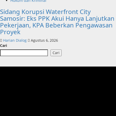
Hukum dan Kriminal
Sidang Korupsi Waterfront City
Samosir: Eks PPK Akui Hanya Lanjutkan
Pekerjaan, KPA Beberkan Pengawasan
Proyek
Harian Dialog
Agustus 6, 2026
Cari
Cari