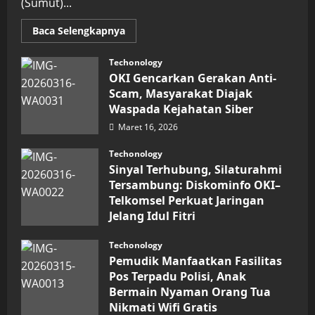
(Sumut)...
Read
Baca Selengkapnya
more
about
Inovasi
Techonology
Digital
OKI Gencarkan Gerakan Anti-
Keuangan
Sumut
Scam, Masyarakat Diajak
Berbuah
Waspada Kejahatan Siber
Prestasi,
Raih
Maret 16, 2026
Penghargaan
Nasional
Techonology
Sinyal Terhubung, Silaturahmi
Tersambung: Diskominfo OKI–
Telkomsel Perkuat Jaringan
Jelang Idul Fitri
Maret 16, 2026
Techonology
Pemudik Manfaatkan Fasilitas
Pos Terpadu Polisi, Anak
Bermain Nyaman Orang Tua
Nikmati Wifi Gratis