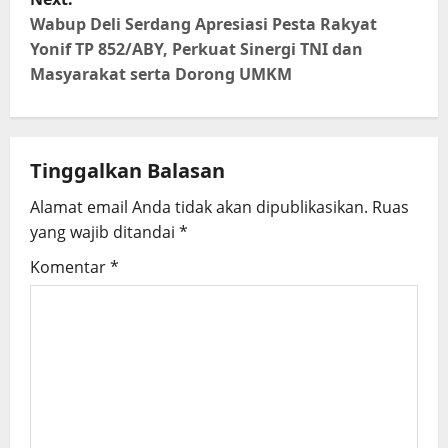
t
Wabup Deli Serdang Apresiasi Pesta Rakyat
Yonif TP 852/ABY, Perkuat Sinergi TNI dan
n
Masyarakat serta Dorong UMKM
a
v
Tinggalkan Balasan
i
Alamat email Anda tidak akan dipublikasikan.
Ruas
g
yang wajib ditandai
*
Komentar
*
a
t
i
o
n