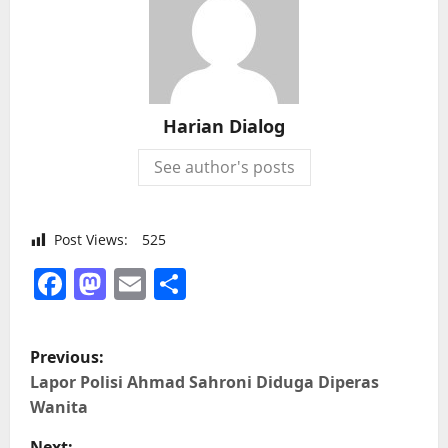
Harian Dialog
See author's posts
Post Views:
525
Facebook
Mastodon
Email
Share
P
Previous:
o
Lapor Polisi Ahmad Sahroni Diduga Diperas
Wanita
s
Next: