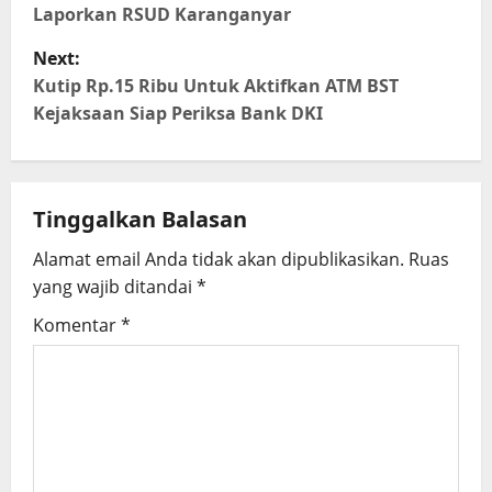
Laporkan RSUD Karanganyar
s
Next:
t
Kutip Rp.15 Ribu Untuk Aktifkan ATM BST
Kejaksaan Siap Periksa Bank DKI
n
a
Tinggalkan Balasan
v
Alamat email Anda tidak akan dipublikasikan.
Ruas
i
yang wajib ditandai
*
g
Komentar
*
a
t
i