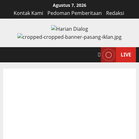
Skip
Agustus 7, 2026
to
Kontak Kami
Pedoman Pemberitaan
Redaksi
content
LIVE