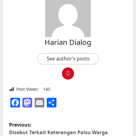
Harian Dialog
See author's posts
Post Views:
145
Facebook
Mastodon
Email
Share
P
Previous:
o
Disebut Terkait Keterangan Palsu Warga