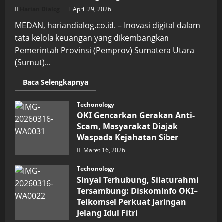
Harian Dialog
April 29, 2026
MEDAN, hariandialog.co.id. – Inovasi digital dalam
tata kelola keuangan yang dikembangkan
Pemerintah Provinsi (Pemprov) Sumatera Utara
(Sumut)...
Read
Baca Selengkapnya
more
about
Inovasi
Techonology
Digital
OKI Gencarkan Gerakan Anti-
Keuangan
Sumut
Scam, Masyarakat Diajak
Berbuah
Waspada Kejahatan Siber
Prestasi,
Raih
Maret 16, 2026
Penghargaan
Nasional
Techonology
Sinyal Terhubung, Silaturahmi
Tersambung: Diskominfo OKI–
Telkomsel Perkuat Jaringan
Jelang Idul Fitri