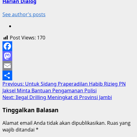
Harian Dialog
See author's posts
Post Views:
170
Facebook
Mastodon
Email
Post
Previous:
Untuk Sidang Praperadilan Habib Rizieg PN
Share
Jaksel Minta Bantuan Pengamanan Polisi
navigation
Next:
Ilegal Drilling Meningkat di Provinsi Jambi
Tinggalkan Balasan
Alamat email Anda tidak akan dipublikasikan.
Ruas yang
wajib ditandai
*