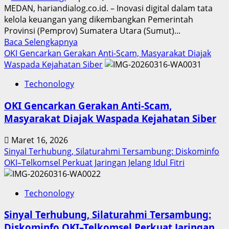
MEDAN, hariandialog.co.id. – Inovasi digital dalam tata
kelola keuangan yang dikembangkan Pemerintah
Provinsi (Pemprov) Sumatera Utara (Sumut)...
Read
Baca Selengkapnya
more
OKI Gencarkan Gerakan Anti-Scam, Masyarakat Diajak
about
Waspada Kejahatan Siber
Inovasi
Techonology
Digital
Keuangan
OKI Gencarkan Gerakan Anti-Scam,
Sumut
Masyarakat Diajak Waspada Kejahatan Siber
Berbuah
Prestasi,
Maret 16, 2026
Raih
Sinyal Terhubung, Silaturahmi Tersambung: Diskominfo
Penghargaan
OKI–Telkomsel Perkuat Jaringan Jelang Idul Fitri
Nasional
Techonology
Sinyal Terhubung, Silaturahmi Tersambung:
Diskominfo OKI–Telkomsel Perkuat Jaringan