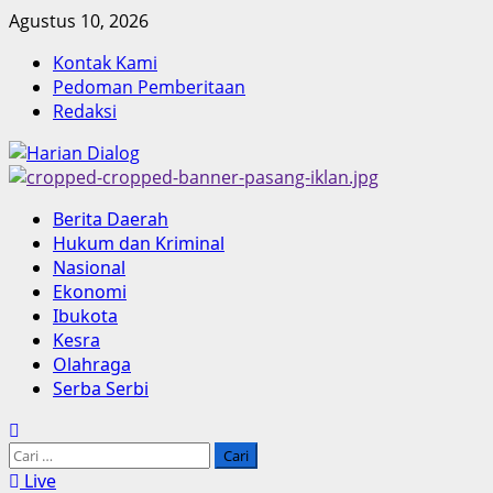
Skip
Agustus 10, 2026
to
Kontak Kami
content
Pedoman Pemberitaan
Redaksi
Primary
Berita Daerah
Menu
Hukum dan Kriminal
Nasional
Ekonomi
Ibukota
Kesra
Olahraga
Serba Serbi
Cari
untuk:
Live