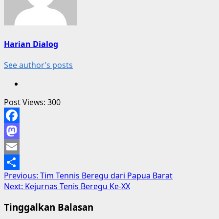
Harian Dialog
See author's posts
Post Views:
300
Facebook
Mastodon
Email
Post
Previous:
Tim Tennis Beregu dari Papua Barat
Share
Next:
Kejurnas Tenis Beregu Ke-XX
navigation
Tinggalkan Balasan