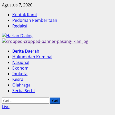
Skip
Agustus 7, 2026
to
Kontak Kami
content
Pedoman Pemberitaan
Redaksi
Primary
Berita Daerah
Menu
Hukum dan Kriminal
Nasional
Ekonomi
Ibukota
Kesra
Olahraga
Serba Serbi
Cari
untuk:
Live