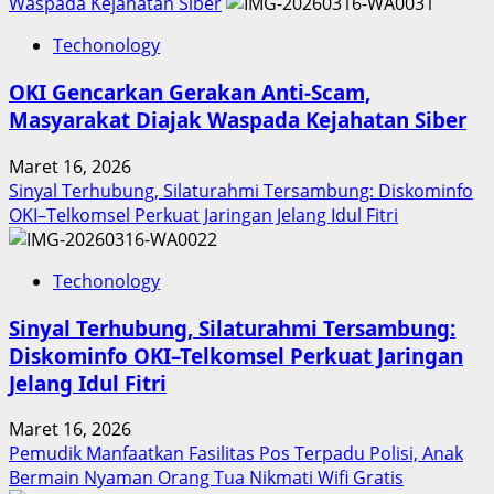
about
Waspada Kejahatan Siber
Inovasi
Techonology
Digital
Keuangan
OKI Gencarkan Gerakan Anti-Scam,
Sumut
Masyarakat Diajak Waspada Kejahatan Siber
Berbuah
Prestasi,
Maret 16, 2026
Raih
Sinyal Terhubung, Silaturahmi Tersambung: Diskominfo
Penghargaan
OKI–Telkomsel Perkuat Jaringan Jelang Idul Fitri
Nasional
Techonology
Sinyal Terhubung, Silaturahmi Tersambung:
Diskominfo OKI–Telkomsel Perkuat Jaringan
Jelang Idul Fitri
Maret 16, 2026
Pemudik Manfaatkan Fasilitas Pos Terpadu Polisi, Anak
Bermain Nyaman Orang Tua Nikmati Wifi Gratis