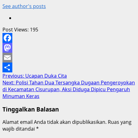
See author's posts
Post Views:
195
Facebook
Mastodon
Email
Post
Previous:
Ucapan Duka Cita
Share
Next:
Polisi Tahan Dua Tersangka Dugaan Pengeroyokan
navigation
di Kecamatan Cisurupan, Aksi Diduga Dipicu Pengaruh
Minuman Keras
Tinggalkan Balasan
Alamat email Anda tidak akan dipublikasikan.
Ruas yang
wajib ditandai
*