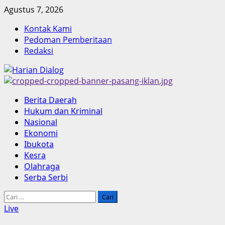
Skip
Agustus 7, 2026
to
Kontak Kami
content
Pedoman Pemberitaan
Redaksi
Primary
Berita Daerah
Menu
Hukum dan Kriminal
Nasional
Ekonomi
Ibukota
Kesra
Olahraga
Serba Serbi
Cari
untuk:
Live