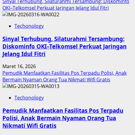
Sinyal Terhubung, Silaturahmi Tersambung: Diskominfo
Penghargaan
OKI–Telkomsel Perkuat Jaringan Jelang Idul Fitri
Nasional
Techonology
Sinyal Terhubung, Silaturahmi Tersambung:
Diskominfo OKI–Telkomsel Perkuat Jaringan
Jelang Idul Fitri
Maret 16, 2026
Pemudik Manfaatkan Fasilitas Pos Terpadu Polisi, Anak
Bermain Nyaman Orang Tua Nikmati Wifi Gratis
Techonology
Pemudik Manfaatkan Fasilitas Pos Terpadu
Polisi, Anak Bermain Nyaman Orang Tua
Nikmati Wifi Gratis