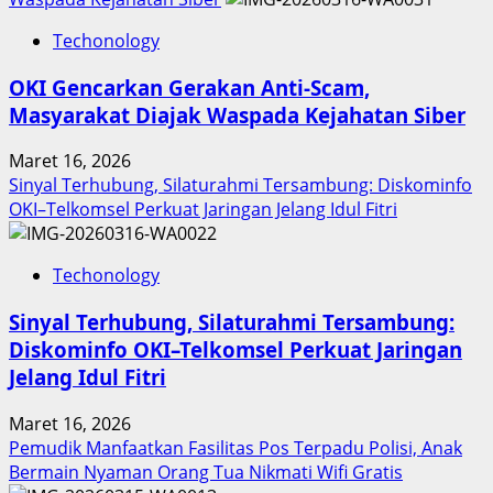
Inovasi
Techonology
Digital
Keuangan
OKI Gencarkan Gerakan Anti-Scam,
Sumut
Masyarakat Diajak Waspada Kejahatan Siber
Berbuah
Prestasi,
Maret 16, 2026
Raih
Sinyal Terhubung, Silaturahmi Tersambung: Diskominfo
Penghargaan
OKI–Telkomsel Perkuat Jaringan Jelang Idul Fitri
Nasional
Techonology
Sinyal Terhubung, Silaturahmi Tersambung:
Diskominfo OKI–Telkomsel Perkuat Jaringan
Jelang Idul Fitri
Maret 16, 2026
Pemudik Manfaatkan Fasilitas Pos Terpadu Polisi, Anak
Bermain Nyaman Orang Tua Nikmati Wifi Gratis