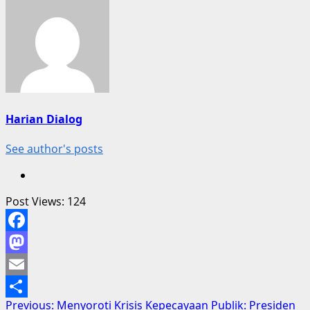
Harian Dialog
See author's posts
Post Views:
124
Facebook
Mastodon
Email
Post
Previous:
Menyoroti Krisis Kepecayaan Publik: Presiden
Share