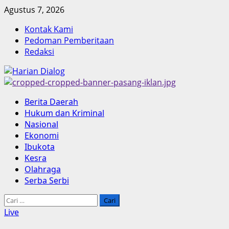
Skip
Agustus 7, 2026
to
Kontak Kami
content
Pedoman Pemberitaan
Redaksi
Primary
Berita Daerah
Menu
Hukum dan Kriminal
Nasional
Ekonomi
Ibukota
Kesra
Olahraga
Serba Serbi
Cari
untuk:
Live