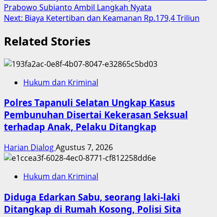
Prabowo Subianto Ambil Langkah Nyata
navigation
Next:
Biaya Ketertiban dan Keamanan Rp.179,4 Triliun
Related Stories
Hukum dan Kriminal
Polres Tapanuli Selatan Ungkap Kasus
Pembunuhan Disertai Kekerasan Seksual
terhadap Anak, Pelaku Ditangkap
Harian Dialog
Agustus 7, 2026
Hukum dan Kriminal
Diduga Edarkan Sabu, seorang laki-laki
Ditangkap di Rumah Kosong, Polisi Sita