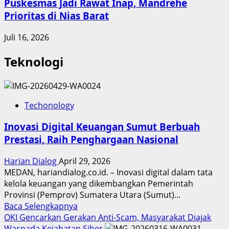
Puskesmas Jadi Rawat Inap, Mandrehe
Prioritas di Nias Barat
Juli 16, 2026
Teknologi
Techonology
Inovasi Digital Keuangan Sumut Berbuah
Prestasi, Raih Penghargaan Nasional
Harian Dialog
April 29, 2026
MEDAN, hariandialog.co.id. – Inovasi digital dalam tata
kelola keuangan yang dikembangkan Pemerintah
Provinsi (Pemprov) Sumatera Utara (Sumut)...
Read
Baca Selengkapnya
more
OKI Gencarkan Gerakan Anti-Scam, Masyarakat Diajak
about
Waspada Kejahatan Siber