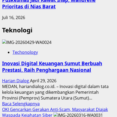
Prioritas di Nias Barat
Juli 16, 2026
Teknologi
Techonology
Inovasi Digital Keuangan Sumut Berbuah
Prestasi, Raih Penghargaan Nasional
Harian Dialog
April 29, 2026
MEDAN, hariandialog.co.id. – Inovasi digital dalam tata
kelola keuangan yang dikembangkan Pemerintah
Provinsi (Pemprov) Sumatera Utara (Sumut)...
Read
Baca Selengkapnya
more
OKI Gencarkan Gerakan Anti-Scam, Masyarakat Diajak
about
Waspada Kejahatan Siber