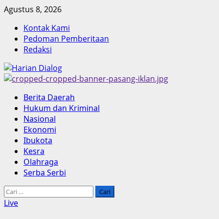
Skip
Agustus 8, 2026
to
Kontak Kami
content
Pedoman Pemberitaan
Redaksi
Primary
Berita Daerah
Menu
Hukum dan Kriminal
Nasional
Ekonomi
Ibukota
Kesra
Olahraga
Serba Serbi
Cari
untuk:
Live