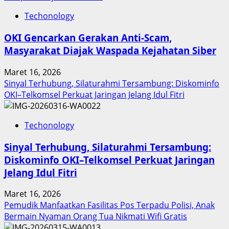
Inovasi
Techonology
Digital
Keuangan
OKI Gencarkan Gerakan Anti-Scam,
Sumut
Masyarakat Diajak Waspada Kejahatan Siber
Berbuah
Prestasi,
Maret 16, 2026
Raih
Sinyal Terhubung, Silaturahmi Tersambung: Diskominfo
Penghargaan
OKI–Telkomsel Perkuat Jaringan Jelang Idul Fitri
Nasional
Techonology
Sinyal Terhubung, Silaturahmi Tersambung:
Diskominfo OKI–Telkomsel Perkuat Jaringan
Jelang Idul Fitri
Maret 16, 2026
Pemudik Manfaatkan Fasilitas Pos Terpadu Polisi, Anak
Bermain Nyaman Orang Tua Nikmati Wifi Gratis