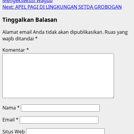
Mengeksekusi Wagub
navigation
Next:
APEL PAGI DI LINGKUNGAN SETDA GROBOGAN
Tinggalkan Balasan
Alamat email Anda tidak akan dipublikasikan.
Ruas yang
wajib ditandai
*
Komentar
*
Nama
*
Email
*
Situs Web