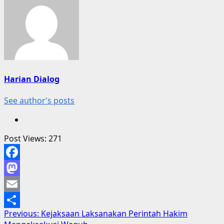
Harian Dialog
See author's posts
Post Views:
271
Facebook
Mastodon
Email
Post
Previous:
Kejaksaan Laksanakan Perintah Hakim
Share