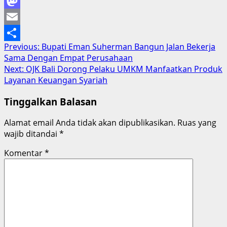
Facebook
Mastodon
Email
Post
Previous:
Bupati Eman Suherman Bangun Jalan Bekerja
Share
Sama Dengan Empat Perusahaan
navigation
Next:
OJK Bali Dorong Pelaku UMKM Manfaatkan Produk
Layanan Keuangan Syariah
Tinggalkan Balasan
Alamat email Anda tidak akan dipublikasikan.
Ruas yang
wajib ditandai
*
Komentar
*