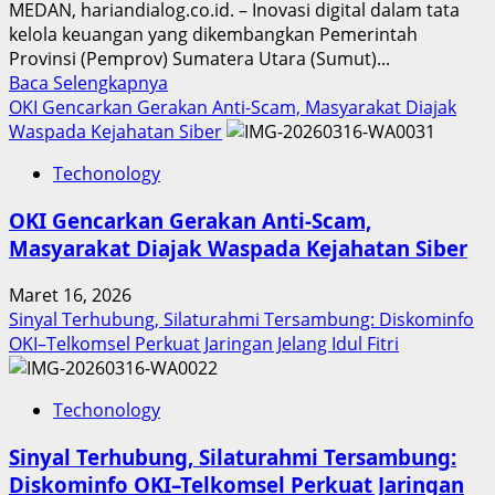
MEDAN, hariandialog.co.id. – Inovasi digital dalam tata
kelola keuangan yang dikembangkan Pemerintah
Provinsi (Pemprov) Sumatera Utara (Sumut)...
Read
Baca Selengkapnya
more
OKI Gencarkan Gerakan Anti-Scam, Masyarakat Diajak
about
Waspada Kejahatan Siber
Inovasi
Techonology
Digital
Keuangan
OKI Gencarkan Gerakan Anti-Scam,
Sumut
Masyarakat Diajak Waspada Kejahatan Siber
Berbuah
Prestasi,
Maret 16, 2026
Raih
Sinyal Terhubung, Silaturahmi Tersambung: Diskominfo
Penghargaan
OKI–Telkomsel Perkuat Jaringan Jelang Idul Fitri
Nasional
Techonology
Sinyal Terhubung, Silaturahmi Tersambung:
Diskominfo OKI–Telkomsel Perkuat Jaringan