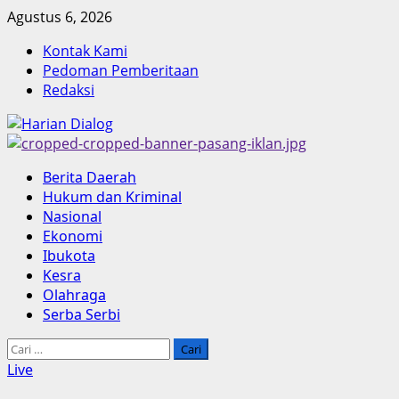
Skip
Agustus 6, 2026
to
Kontak Kami
content
Pedoman Pemberitaan
Redaksi
Primary
Berita Daerah
Menu
Hukum dan Kriminal
Nasional
Ekonomi
Ibukota
Kesra
Olahraga
Serba Serbi
Cari
untuk:
Live