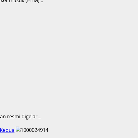
ket masuk (HTM)...
n resmi digelar...
 Kedua