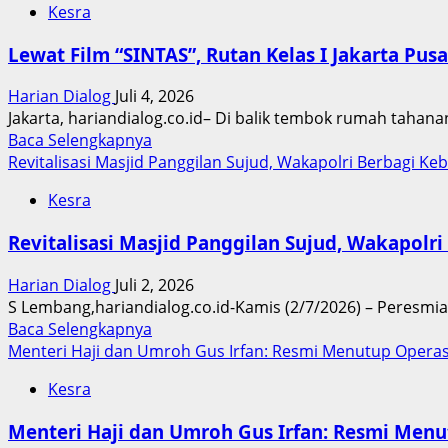
Persaudaraan
Kesra
Santri
RQ.Ust.Kemin
Lewat Film “SINTAS”, Rutan Kelas I Jakarta P
Juara
MTQ
Harian Dialog
Juli 4, 2026
Tingkat
Jakarta, hariandialog.co.id– Di balik tembok rumah tahan
Kecamatan
Read
Baca Selengkapnya
Jatinegara
more
Revitalisasi Masjid Panggilan Sujud, Wakapolri Berbagi 
about
Kesra
Lewat
Film
Revitalisasi Masjid Panggilan Sujud, Wakapol
“SINTAS”,
Rutan
Harian Dialog
Juli 2, 2026
Kelas
S Lembang,hariandialog.co.id-Kamis (2/7/2026) – Peresmian
I
Read
Baca Selengkapnya
Jakarta
more
Menteri Haji dan Umroh Gus Irfan: Resmi Menutup Operasi
Pusat
about
Hadirkan
Kesra
Revitalisasi
Kisah
Masjid
Nyata
Menteri Haji dan Umroh Gus Irfan: Resmi Menu
Panggilan
tentang