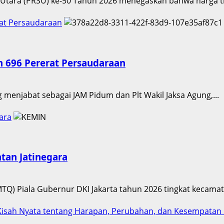
 Utara (PRSU) ke-50 Tahun 2026 menegaskan bahwa harga ti
rat Persaudaraan
n 696 Pererat Persaudaraan
g menjabat sebagai JAM Pidum dan Plt Wakil Jaksa Agung,...
ara
tan Jatinegara
MTQ) Piala Gubernur DKI Jakarta tahun 2026 tingkat kecamata
an Kisah Nyata tentang Harapan, Perubahan, dan Kesempatan