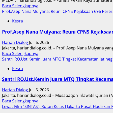
MEDAN ,hariandialog.co.id.– Panitia Pekan Raya Sumatera
Juta
Read
Baca Selengkapnya
more
Prof.Asep Nana Mulyana: Reuni CPNS Kejaksaan 696 Pere
about
Kesra
Terkait
Harga
Prof.Asep Nana Mulyana: Reuni CPNS Kejaksaa
Tiket
Masuk
Harian Dialog
Juli 6, 2026
PRSU
Jakarta, hariandialog.co.id. – Prof. Asep Nana Mulyana yan
2026,
Read
Baca Selengkapnya
Panitia
more
Santri RQ.Ust.Kemin Juara MTQ Tingkat Kecamatan Jatineg
Sebut
about
Bentuk
Kesra
Prof.Asep
Dukungan
Nana
Masyarakat
Santri RQ.Ust.Kemin Juara MTQ Tingkat Kecama
Mulyana:
untuk
Reuni
Kreativitas
Harian Dialog
Juli 6, 2026
CPNS
dan
Jakarta, hariandialog.co.id – Musabaqoh Tilawatil Qur’an (
Kejaksaan
Pelestarian
Read
Baca Selengkapnya
696
Budaya
more
Lewat Film “SINTAS”, Rutan Kelas I Jakarta Pusat Hadirk
Pererat
about