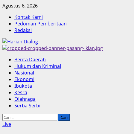
Skip
Agustus 6, 2026
to
Kontak Kami
content
Pedoman Pemberitaan
Redaksi
Primary
Berita Daerah
Menu
Hukum dan Kriminal
Nasional
Ekonomi
Ibukota
Kesra
Olahraga
Serba Serbi
Cari
untuk:
Live