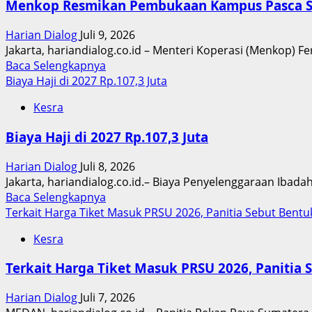
Menkop Resmikan Pembukaan Kampus Pasca Sa
Harkopnas
ke-
Harian Dialog
Juli 9, 2026
79
Jakarta, hariandialog.co.id – Menteri Koperasi (Menkop) F
:
Read
Baca Selengkapnya
Menkop
more
Biaya Haji di 2027 Rp.107,3 Juta
Ziarah
about
ke
Kesra
Menkop
Makam
Resmikan
Bung
Biaya Haji di 2027 Rp.107,3 Juta
Pembukaan
Hatta
Kampus
Harian Dialog
Juli 8, 2026
Pasca
Jakarta, hariandialog.co.id.– Biaya Penyelenggaraan Ibada
Sarjana
Read
Baca Selengkapnya
Unpad
more
Terkait Harga Tiket Masuk PRSU 2026, Panitia Sebut Bent
Jakarta
about
Kesra
Biaya
Haji
Terkait Harga Tiket Masuk PRSU 2026, Panitia
di
2027
Harian Dialog
Juli 7, 2026
Rp.107,3