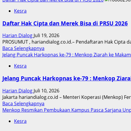
Kesra
Daftar Hak Cipta dan Merek Bisa di PRSU 2026
Harian Dialog
Juli 19, 2026
PROSUMUT , hariandialog.co.id.– Pendaftaran Hak Cipta da
Read
Baca Selengkapnya
more
Jelang Puncak Harkopnas ke-79 : Menkop Ziarah ke Makam
about
Kesra
Daftar
Hak
Jelang Puncak Harkopnas ke-79 : Menkop Ziar
Cipta
dan
Harian Dialog
Juli 10, 2026
Merek
Jakarta hariandialog.co.id – Menteri Koperasi (Menkop) F
Bisa
Read
Baca Selengkapnya
di
more
Menkop Resmikan Pembukaan Kampus Pasca Sarjana Unp
PRSU
about
2026
Kesra
Jelang
Puncak