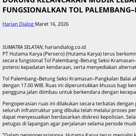
FUNGSIONALKAN TOL PALEMBANG–
Harian Dialog
Maret 16, 2026
SUMATRA SELATAN
, hariandialog.co.id
PT Hutama Karya (Persero) (Hutama Karya) terus berko
secara fungsional Tol Palembang–Betung Seksi Kramasan–
potensi kepadatan kendaraan, serta menyediakan alternati
Tol Palembang–Betung Seksi Kramasan–Pangkalan Balai aka
dengan 17.00 WIB. Ruas ini diperuntukkan khusus bagi kend
pengguna jalan diimbau untuk berkendara dengan kece
Pengoperasian ruas ini dilakukan secara terbatas dengan
seluruh infrastruktur yang dibuka telah melalui proses 
dapat menyesuaikan berdasarkan diskresi kepolisian. Sela
petugas di lapangan agar perjalanan selama periode mud
“Dalam pengoperasiannya, Hutama Karya terus menjalin koo