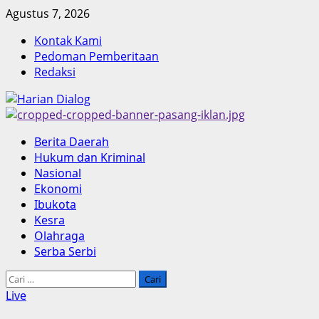
Skip
Agustus 7, 2026
to
Kontak Kami
content
Pedoman Pemberitaan
Redaksi
Primary
Berita Daerah
Menu
Hukum dan Kriminal
Nasional
Ekonomi
Ibukota
Kesra
Olahraga
Serba Serbi
Cari
untuk:
Live