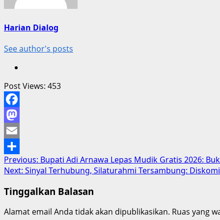
Harian Dialog
See author's posts
Post Views:
453
Facebook
Mastodon
Email
Post
Previous:
Bupati Adi Arnawa Lepas Mudik Gratis 2026: B
Share
Next:
Sinyal Terhubung, Silaturahmi Tersambung: Diskominf
navigation
Tinggalkan Balasan
Alamat email Anda tidak akan dipublikasikan.
Ruas yang wa