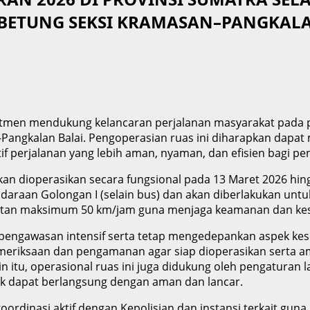
BETUNG SEKSI KRAMASAN–PANGKALA
mitmen mendukung kelancaran perjalanan masyarakat pada
Pangkalan Balai. Pengoperasian ruas ini diharapkan dapat
f perjalanan yang lebih aman, nyaman, dan efisien bagi pe
n dioperasikan secara fungsional pada 13 Maret 2026 hingg
araan Golongan I (selain bus) dan akan diberlakukan untuk 
patan maksimum 50 km/jam guna menjaga keamanan dan ke
 pengawasan intensif serta tetap mengedepankan aspek kese
pemeriksaan dan pengamanan agar siap dioperasikan serta a
in itu, operasional ruas ini juga didukung oleh pengaturan
ik dapat berlangsung dengan aman dan lancar.
rdinasi aktif dengan Kepolisian dan instansi terkait guna