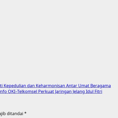
ukti Kepedulian dan Keharmonisan Antar Umat Beragama
o OKI–Telkomsel Perkuat Jaringan Jelang Idul Fitri
jib ditandai
*