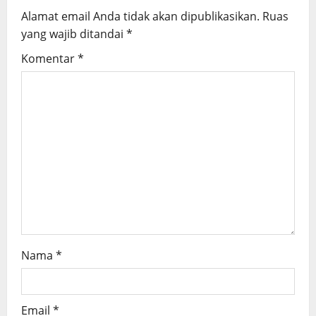
i
Alamat email Anda tidak akan dipublikasikan.
Ruas
g
yang wajib ditandai
*
Komentar
*
a
t
i
o
n
Nama
*
Email
*