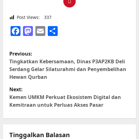
Post Views:
337
Facebook
Mastodon
Email
Share
P
Previous:
o
Tingkatkan Kebersamaan, Dinas P3AP2KB Deli
Serdang Gelar Silaturahmi dan Penyembelihan
s
Hewan Qurban
t
Next:
Kemen UMKM Perkuat Ekosistem Digital dan
n
Kemitraan untuk Perluas Akses Pasar
a
v
Tinggalkan Balasan