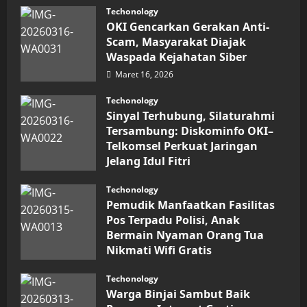
Inovasi
Techonology
Digital
OKI Gencarkan Gerakan Anti-
Keuangan
Sumut
Scam, Masyarakat Diajak
Berbuah
Waspada Kejahatan Siber
Prestasi,
Raih
Maret 16, 2026
Penghargaan
Nasional
Techonology
Sinyal Terhubung, Silaturahmi
Tersambung: Diskominfo OKI–
Telkomsel Perkuat Jaringan
Jelang Idul Fitri
Maret 16, 2026
Techonology
Pemudik Manfaatkan Fasilitas
Pos Terpadu Polisi, Anak
Bermain Nyaman Orang Tua
Nikmati Wifi Gratis
Maret 15, 2026
Techonology
Warga Binjai Sambut Baik