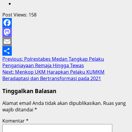
Post Views:
158
Facebook
Mastodon
Email
Post
Previous:
Polrestabes Medan Tangkap Pelaku
Share
Penganiayaan Remaja Hingga Tewas
navigation
Next:
Menkop UKM Harapkan Pelaku KUMKM
Beradaptasi dan Bertransformasi pada 2021
Tinggalkan Balasan
Alamat email Anda tidak akan dipublikasikan.
Ruas yang
wajib ditandai
*
Komentar
*