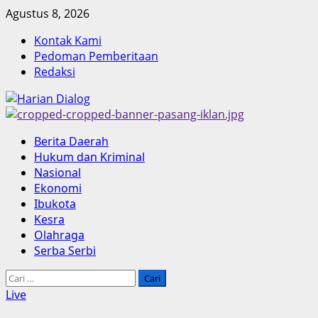
Skip
Agustus 8, 2026
to
Kontak Kami
content
Pedoman Pemberitaan
Redaksi
Primary
Berita Daerah
Menu
Hukum dan Kriminal
Nasional
Ekonomi
Ibukota
Kesra
Olahraga
Serba Serbi
Cari
untuk:
Live