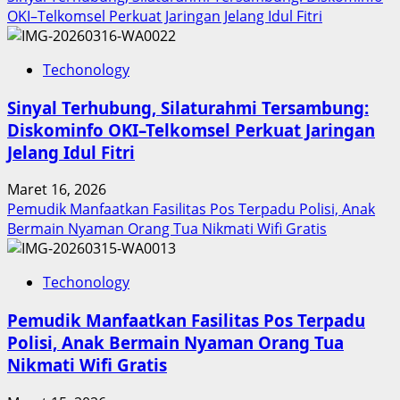
Penghargaan
OKI–Telkomsel Perkuat Jaringan Jelang Idul Fitri
Nasional
Techonology
Sinyal Terhubung, Silaturahmi Tersambung:
Diskominfo OKI–Telkomsel Perkuat Jaringan
Jelang Idul Fitri
Maret 16, 2026
Pemudik Manfaatkan Fasilitas Pos Terpadu Polisi, Anak
Bermain Nyaman Orang Tua Nikmati Wifi Gratis
Techonology
Pemudik Manfaatkan Fasilitas Pos Terpadu
Polisi, Anak Bermain Nyaman Orang Tua
Nikmati Wifi Gratis