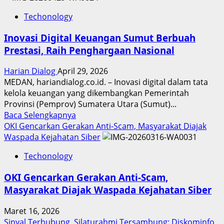
Techonology
Inovasi Digital Keuangan Sumut Berbuah
Prestasi, Raih Penghargaan Nasional
Harian Dialog
April 29, 2026
MEDAN, hariandialog.co.id. – Inovasi digital dalam tata
kelola keuangan yang dikembangkan Pemerintah
Provinsi (Pemprov) Sumatera Utara (Sumut)...
Read
Baca Selengkapnya
more
OKI Gencarkan Gerakan Anti-Scam, Masyarakat Diajak
about
Waspada Kejahatan Siber
Inovasi
Techonology
Digital
Keuangan
OKI Gencarkan Gerakan Anti-Scam,
Sumut
Masyarakat Diajak Waspada Kejahatan Siber
Berbuah
Prestasi,
Maret 16, 2026
Raih
Sinyal Terhubung, Silaturahmi Tersambung: Diskominfo