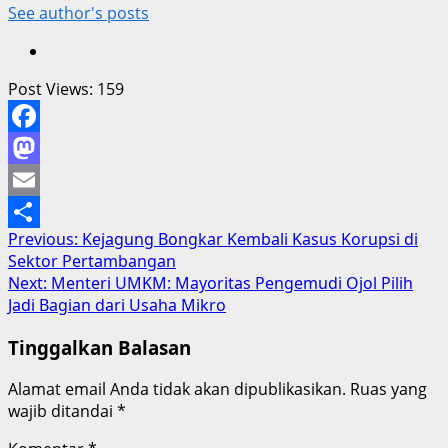
See author's posts
Post Views:
159
Facebook
Mastodon
Email
Post
Previous:
Kejagung Bongkar Kembali Kasus Korupsi di
Share
Sektor Pertambangan
navigation
Next:
Menteri UMKM: Mayoritas Pengemudi Ojol Pilih
Jadi Bagian dari Usaha Mikro
Tinggalkan Balasan
Alamat email Anda tidak akan dipublikasikan.
Ruas yang
wajib ditandai
*