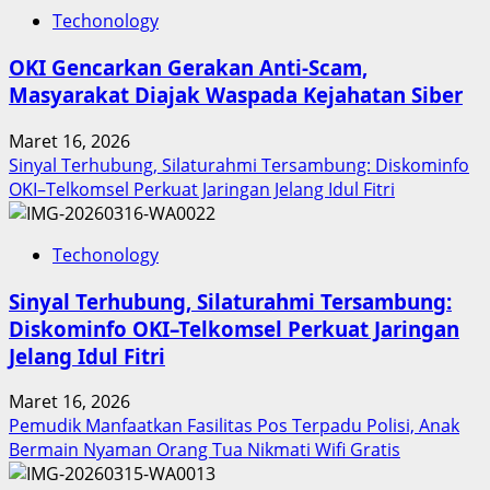
Inovasi
Techonology
Digital
Keuangan
OKI Gencarkan Gerakan Anti-Scam,
Sumut
Masyarakat Diajak Waspada Kejahatan Siber
Berbuah
Prestasi,
Maret 16, 2026
Raih
Sinyal Terhubung, Silaturahmi Tersambung: Diskominfo
Penghargaan
OKI–Telkomsel Perkuat Jaringan Jelang Idul Fitri
Nasional
Techonology
Sinyal Terhubung, Silaturahmi Tersambung:
Diskominfo OKI–Telkomsel Perkuat Jaringan
Jelang Idul Fitri
Maret 16, 2026
Pemudik Manfaatkan Fasilitas Pos Terpadu Polisi, Anak
Bermain Nyaman Orang Tua Nikmati Wifi Gratis