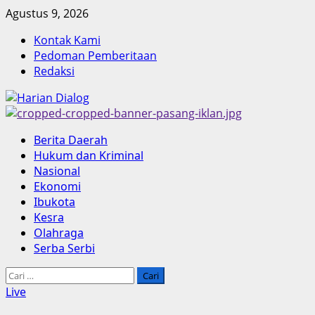
Skip
Agustus 9, 2026
to
Kontak Kami
content
Pedoman Pemberitaan
Redaksi
Primary
Berita Daerah
Menu
Hukum dan Kriminal
Nasional
Ekonomi
Ibukota
Kesra
Olahraga
Serba Serbi
Cari
untuk:
Live