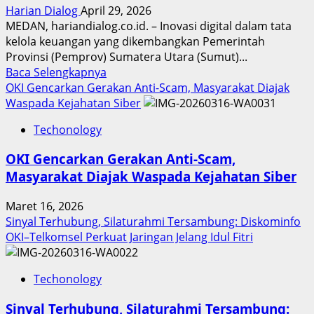
Harian Dialog
April 29, 2026
MEDAN, hariandialog.co.id. – Inovasi digital dalam tata
kelola keuangan yang dikembangkan Pemerintah
Provinsi (Pemprov) Sumatera Utara (Sumut)...
Read
Baca Selengkapnya
more
OKI Gencarkan Gerakan Anti-Scam, Masyarakat Diajak
about
Waspada Kejahatan Siber
Inovasi
Techonology
Digital
Keuangan
OKI Gencarkan Gerakan Anti-Scam,
Sumut
Masyarakat Diajak Waspada Kejahatan Siber
Berbuah
Prestasi,
Maret 16, 2026
Raih
Sinyal Terhubung, Silaturahmi Tersambung: Diskominfo
Penghargaan
OKI–Telkomsel Perkuat Jaringan Jelang Idul Fitri
Nasional
Techonology
Sinyal Terhubung, Silaturahmi Tersambung: