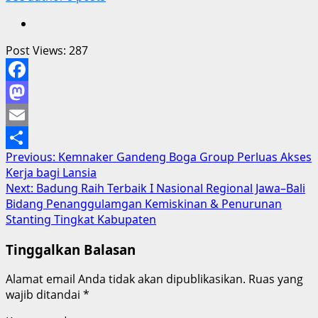
Post Views:
287
Facebook
Mastodon
Email
Post
Previous:
Kemnaker Gandeng Boga Group Perluas Akses
Share
Kerja bagi Lansia
navigation
Next:
Badung Raih Terbaik I Nasional Regional Jawa–Bali
Bidang Penanggulamgan Kemiskinan & Penurunan
Stanting Tingkat Kabupaten
Tinggalkan Balasan
Alamat email Anda tidak akan dipublikasikan.
Ruas yang
wajib ditandai
*