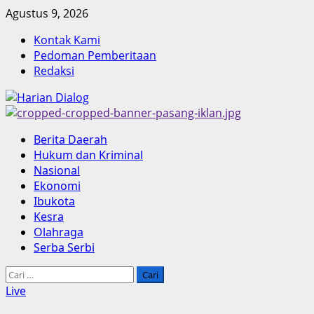
Skip
Agustus 9, 2026
to
Kontak Kami
content
Pedoman Pemberitaan
Redaksi
Primary
Berita Daerah
Menu
Hukum dan Kriminal
Nasional
Ekonomi
Ibukota
Kesra
Olahraga
Serba Serbi
Cari
untuk:
Live