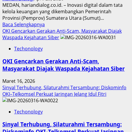
MEDAN, hariandialog.co.id. – Inovasi digital dalam tata
kelola keuangan yang dikembangkan Pemerintah
Provinsi (Pemprov) Sumatera Utara (Sumut)...
Read
Baca Selengkapnya
more
OKI Gencarkan Gerakan Anti-Scam, Masyarakat Diajak
about
Waspada Kejahatan Siber
Inovasi
Techonology
Digital
Keuangan
OKI Gencarkan Gerakan Anti-Scam,
Sumut
Masyarakat Diajak Waspada Kejahatan Siber
Berbuah
Prestasi,
Maret 16, 2026
Raih
Sinyal Terhubung, Silaturahmi Tersambung: Diskominfo
Penghargaan
OKI–Telkomsel Perkuat Jaringan Jelang Idul Fitri
Nasional
Techonology
Sinyal Terhubung, Silaturahmi Tersambung:
Diskominfo OKI–Telkomsel Perkuat Jaringan