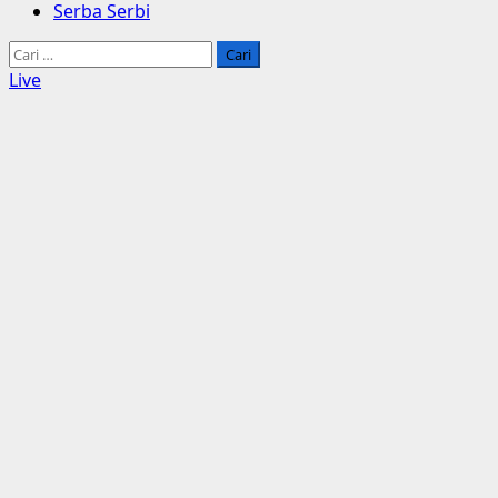
Serba Serbi
Cari
untuk:
Live