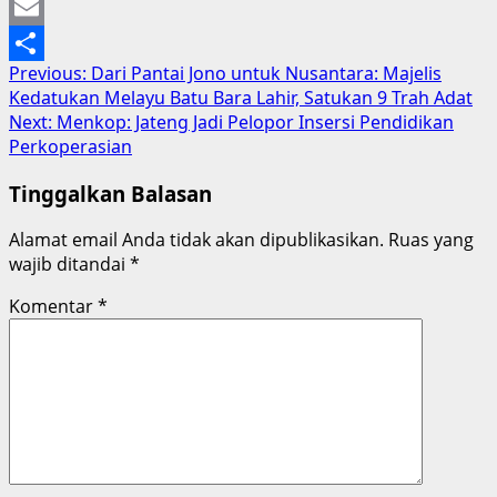
Mastodon
Email
Post
Previous:
Dari Pantai Jono untuk Nusantara: Majelis
Share
Kedatukan Melayu Batu Bara Lahir, Satukan 9 Trah Adat
navigation
Next:
Menkop: Jateng Jadi Pelopor Insersi Pendidikan
Perkoperasian
Tinggalkan Balasan
Alamat email Anda tidak akan dipublikasikan.
Ruas yang
wajib ditandai
*
Komentar
*