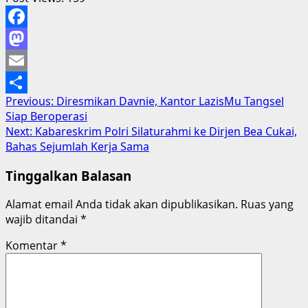
Facebook
Mastodon
Email
Post
Previous:
Diresmikan Davnie, Kantor LazisMu Tangsel
Share
Siap Beroperasi
navigation
Next:
Kabareskrim Polri Silaturahmi ke Dirjen Bea Cukai,
Bahas Sejumlah Kerja Sama
Tinggalkan Balasan
Alamat email Anda tidak akan dipublikasikan.
Ruas yang
wajib ditandai
*
Komentar
*