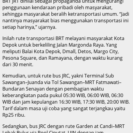
BRT JRT dinilai sebagai propaganda untuk mengurangi
penggunaan kendaraan pribadi oleh masyarakat,
sehingga masyarakat beralih ketransportasi umum. “Jadi
nantinya masyarakat bias menggunakan transportasi ini
setiap harinya,” ujarnya.
Inilah rute transportasi BRT melayani masyarakat Kota
Depok untuk berkeliling Jalan Margonda Raya. Yang
meliputi Balai Kota Depok, Dmall, Detos, Margo City,
Pesona Square, dan Ramayana, dengan waktu kurang
dari 30 menit.
Kemudian, untuk rute bus JRC, yakni Terminal Sub
Sawangan–Juanda via Tol Sawangan–MRT Fatmawati–
Bundaran Senayan dengan pembagian waktu
keberangkatan pada pukul 05:30 WIB, 06:00 WIB, 06:30
WIB dan jam kepulangan 16:30 WIB, 17:30 WIB, 20:00 WIB.
Tarif dalam masa uji coba yang sangat terjangkau yaitu
Rp25 ribu.
Sedangkan, bus JRC dengan rute Garden at Candi–MRT
Lebak Bulus via Pool Ciputat–UIN dengan jam