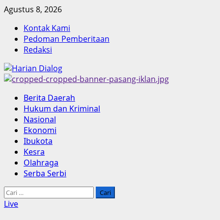
Skip
Agustus 8, 2026
to
Kontak Kami
content
Pedoman Pemberitaan
Redaksi
Primary
Berita Daerah
Menu
Hukum dan Kriminal
Nasional
Ekonomi
Ibukota
Kesra
Olahraga
Serba Serbi
Cari
untuk:
Live