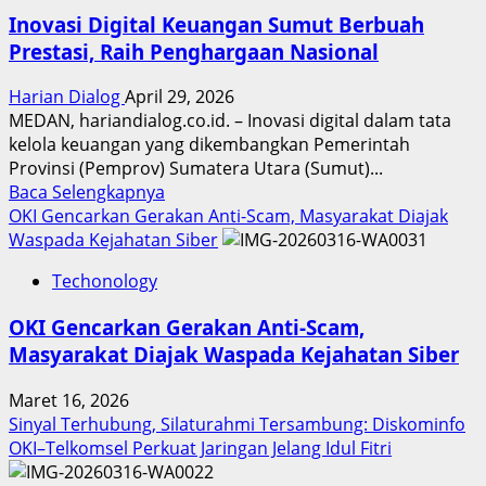
Inovasi Digital Keuangan Sumut Berbuah
Prestasi, Raih Penghargaan Nasional
Harian Dialog
April 29, 2026
MEDAN, hariandialog.co.id. – Inovasi digital dalam tata
kelola keuangan yang dikembangkan Pemerintah
Provinsi (Pemprov) Sumatera Utara (Sumut)...
Read
Baca Selengkapnya
more
OKI Gencarkan Gerakan Anti-Scam, Masyarakat Diajak
about
Waspada Kejahatan Siber
Inovasi
Techonology
Digital
Keuangan
OKI Gencarkan Gerakan Anti-Scam,
Sumut
Masyarakat Diajak Waspada Kejahatan Siber
Berbuah
Prestasi,
Maret 16, 2026
Raih
Sinyal Terhubung, Silaturahmi Tersambung: Diskominfo
Penghargaan
OKI–Telkomsel Perkuat Jaringan Jelang Idul Fitri
Nasional