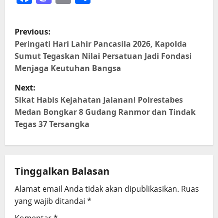
P
Previous:
o
Peringati Hari Lahir Pancasila 2026, Kapolda
Sumut Tegaskan Nilai Persatuan Jadi Fondasi
s
Menjaga Keutuhan Bangsa
t
Next:
Sikat Habis Kejahatan Jalanan! Polrestabes
n
Medan Bongkar 8 Gudang Ranmor dan Tindak
Tegas 37 Tersangka
a
v
i
Tinggalkan Balasan
g
Alamat email Anda tidak akan dipublikasikan.
Ruas
yang wajib ditandai
*
a
Komentar
*