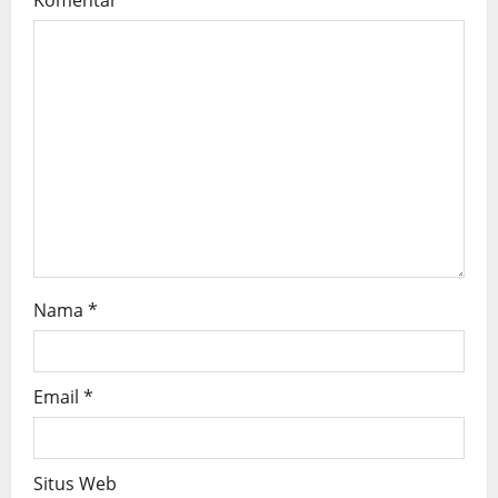
t
i
o
n
Nama
*
Email
*
Situs Web