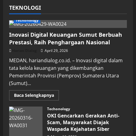
TEKNOLOGI
Techonology
Inovasi Digital Keuangan Sumut Berbuah
Prestasi, Raih Penghargaan Nasional
Harian Dialog
April 29, 2026
MEDAN, hariandialog.co.id. – Inovasi digital dalam
tata kelola keuangan yang dikembangkan
Pemerintah Provinsi (Pemprov) Sumatera Utara
(Sumut)...
Read
Baca Selengkapnya
more
about
Inovasi
Techonology
Digital
OKI Gencarkan Gerakan Anti-
Keuangan
Sumut
Scam, Masyarakat Diajak
Berbuah
Waspada Kejahatan Siber
Prestasi,
Raih