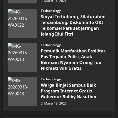
Maret 16, 2026
Penghargaan
Nasional
Techonology
Sinyal Terhubung, Silaturahmi
Tersambung: Diskominfo OKI–
Telkomsel Perkuat Jaringan
Jelang Idul Fitri
Maret 16, 2026
Techonology
Pemudik Manfaatkan Fasilitas
Pos Terpadu Polisi, Anak
Bermain Nyaman Orang Tua
Nikmati Wifi Gratis
Maret 15, 2026
Techonology
Warga Binjai Sambut Baik
Program Internet Gratis
Gubernur Bobby Nasution
Maret 13, 2026