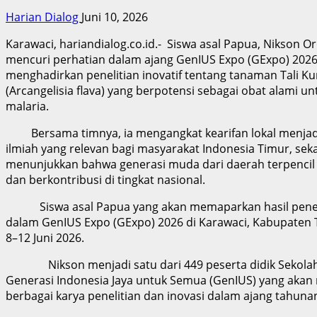
Harian Dialog
Juni 10, 2026
Karawaci, hariandialog.co.id.- Siswa asal Papua, Nikson O
mencuri perhatian dalam ajang GenIUS Expo (GExpo) 202
menghadirkan penelitian inovatif tentang tanaman Tali Ku
(Arcangelisia flava) yang berpotensi sebagai obat alami 
malaria.
Bersama timnya, ia mengangkat kearifan lokal menjadi
ilmiah yang relevan bagi masyarakat Indonesia Timur, seka
menunjukkan bahwa generasi muda dari daerah terpenci
dan berkontribusi di tingkat nasional.
Siswa asal Papua yang akan memaparkan hasil penel
dalam GenIUS Expo (GExpo) 2026 di Karawaci, Kabupaten
8–12 Juni 2026.
Nikson menjadi satu dari 449 peserta didik Sekola
Generasi Indonesia Jaya untuk Semua (GenIUS) yang aka
berbagai karya penelitian dan inovasi dalam ajang tahuna