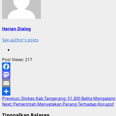
Harian Dialog
See author's posts
Post Views:
217
Facebook
Mastodon
Email
Post
Previous:
Dinkes Kab Tangerang: 51.300 Balita Mengalami
Share
Next:
Pemerintah Menyatakan Perang Terhadap Korupsi!
navigation
Tinggalkan Balasan