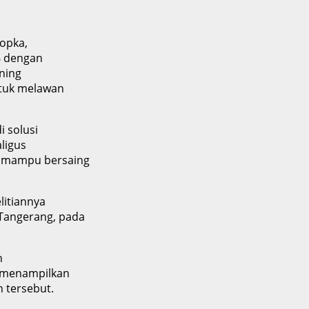
ropka,
6 dengan
ning
untuk melawan
 solusi
ligus
l mampu bersaing
itiannya
 Tangerang, pada
h
n menampilkan
n tersebut.