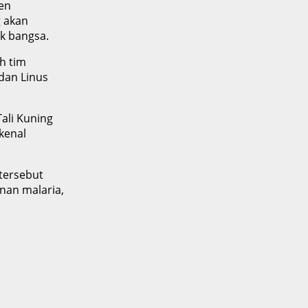
en
g akan
ik bangsa.
h tim
 dan Linus
li Kuning
ikenal
 tersebut
nan malaria,