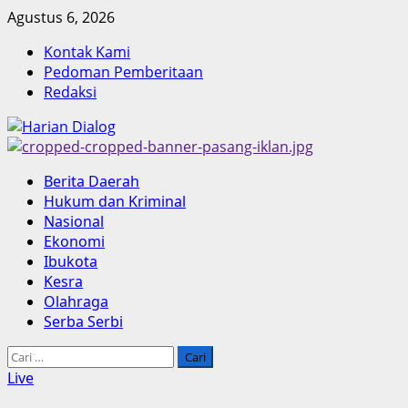
Skip
Agustus 6, 2026
to
Kontak Kami
content
Pedoman Pemberitaan
Redaksi
Primary
Berita Daerah
Menu
Hukum dan Kriminal
Nasional
Ekonomi
Ibukota
Kesra
Olahraga
Serba Serbi
Cari
untuk:
Live