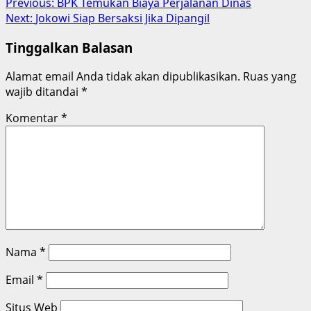
Post
Previous:
BPK Temukan Biaya Perjalanan Dinas
Share
Next:
Jokowi Siap Bersaksi Jika Dipangil
navigation
Tinggalkan Balasan
Alamat email Anda tidak akan dipublikasikan.
Ruas yang
wajib ditandai
*
Komentar
*
Nama
*
Email
*
Situs Web