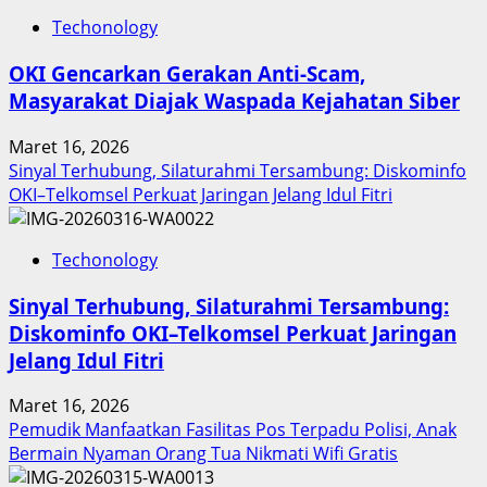
Inovasi
Techonology
Digital
Keuangan
OKI Gencarkan Gerakan Anti-Scam,
Sumut
Masyarakat Diajak Waspada Kejahatan Siber
Berbuah
Prestasi,
Maret 16, 2026
Raih
Sinyal Terhubung, Silaturahmi Tersambung: Diskominfo
Penghargaan
OKI–Telkomsel Perkuat Jaringan Jelang Idul Fitri
Nasional
Techonology
Sinyal Terhubung, Silaturahmi Tersambung:
Diskominfo OKI–Telkomsel Perkuat Jaringan
Jelang Idul Fitri
Maret 16, 2026
Pemudik Manfaatkan Fasilitas Pos Terpadu Polisi, Anak
Bermain Nyaman Orang Tua Nikmati Wifi Gratis