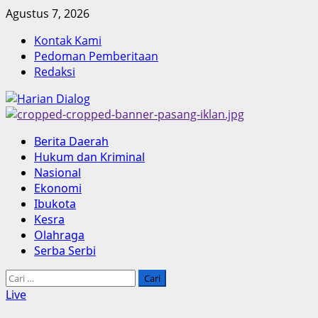
Skip
Agustus 7, 2026
to
Kontak Kami
content
Pedoman Pemberitaan
Redaksi
Primary
Berita Daerah
Menu
Hukum dan Kriminal
Nasional
Ekonomi
Ibukota
Kesra
Olahraga
Serba Serbi
Cari
untuk:
Live