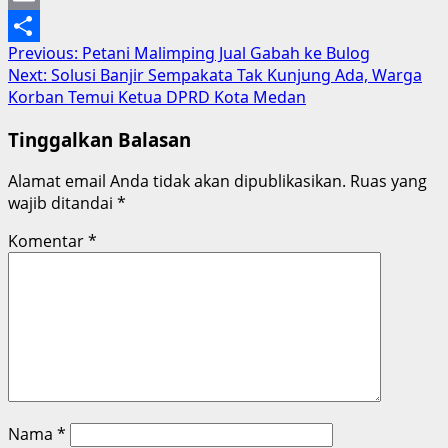
Email
Post
Previous:
Petani Malimping Jual Gabah ke Bulog
Share
Next:
Solusi Banjir Sempakata Tak Kunjung Ada, Warga
navigation
Korban Temui Ketua DPRD Kota Medan
Tinggalkan Balasan
Alamat email Anda tidak akan dipublikasikan.
Ruas yang
wajib ditandai
*
Komentar
*
Nama
*