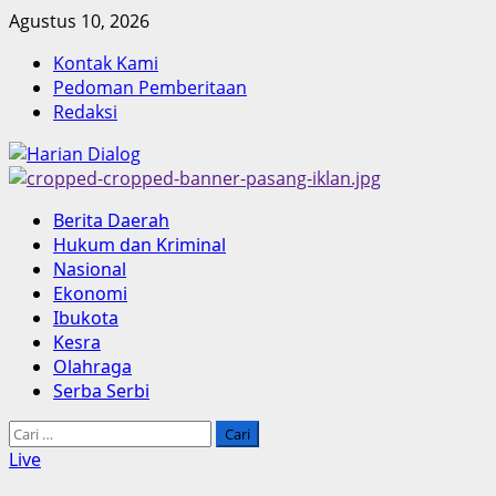
Skip
Agustus 10, 2026
to
Kontak Kami
content
Pedoman Pemberitaan
Redaksi
Primary
Berita Daerah
Menu
Hukum dan Kriminal
Nasional
Ekonomi
Ibukota
Kesra
Olahraga
Serba Serbi
Cari
untuk:
Live