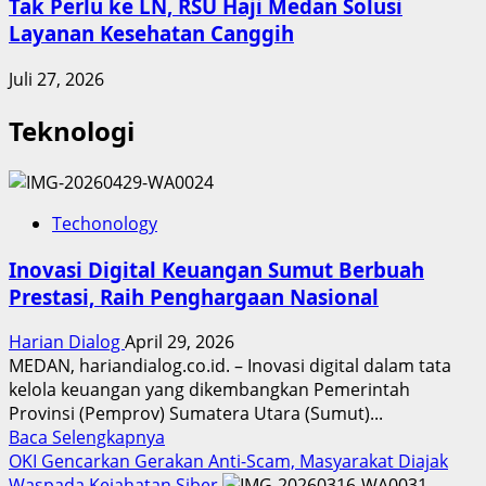
Tak Perlu ke LN, RSU Haji Medan Solusi
Layanan Kesehatan Canggih
Juli 27, 2026
Teknologi
Techonology
Inovasi Digital Keuangan Sumut Berbuah
Prestasi, Raih Penghargaan Nasional
Harian Dialog
April 29, 2026
MEDAN, hariandialog.co.id. – Inovasi digital dalam tata
kelola keuangan yang dikembangkan Pemerintah
Provinsi (Pemprov) Sumatera Utara (Sumut)...
Read
Baca Selengkapnya
more
OKI Gencarkan Gerakan Anti-Scam, Masyarakat Diajak
about
Waspada Kejahatan Siber