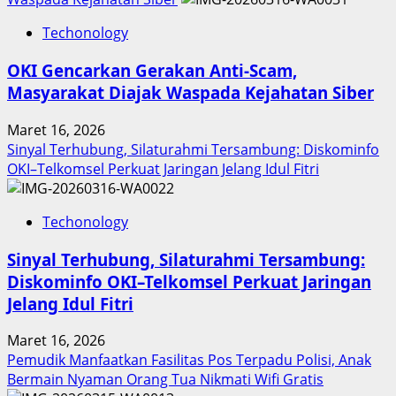
Inovasi
Techonology
Digital
Keuangan
OKI Gencarkan Gerakan Anti-Scam,
Sumut
Masyarakat Diajak Waspada Kejahatan Siber
Berbuah
Prestasi,
Maret 16, 2026
Raih
Sinyal Terhubung, Silaturahmi Tersambung: Diskominfo
Penghargaan
OKI–Telkomsel Perkuat Jaringan Jelang Idul Fitri
Nasional
Techonology
Sinyal Terhubung, Silaturahmi Tersambung:
Diskominfo OKI–Telkomsel Perkuat Jaringan
Jelang Idul Fitri
Maret 16, 2026
Pemudik Manfaatkan Fasilitas Pos Terpadu Polisi, Anak
Bermain Nyaman Orang Tua Nikmati Wifi Gratis