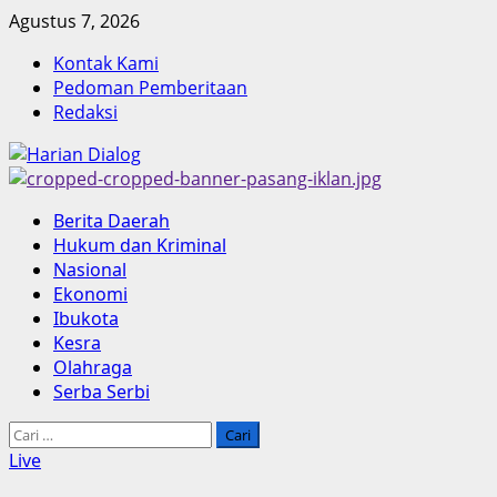
Skip
Agustus 7, 2026
to
Kontak Kami
content
Pedoman Pemberitaan
Redaksi
Primary
Berita Daerah
Menu
Hukum dan Kriminal
Nasional
Ekonomi
Ibukota
Kesra
Olahraga
Serba Serbi
Cari
untuk:
Live