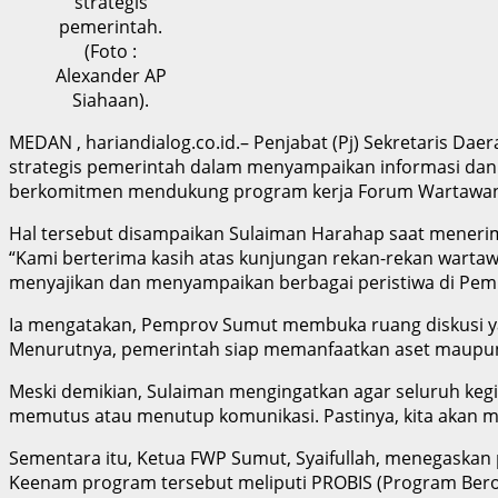
strategis
pemerintah.
(Foto :
Alexander AP
Siahaan).
MEDAN , hariandialog.co.id.– Penjabat (Pj) Sekretaris D
strategis pemerintah dalam menyampaikan informasi dan
berkomitmen mendukung program kerja Forum Wartawan 
Hal tersebut disampaikan Sulaiman Harahap saat meneri
“Kami berterima kasih atas kunjungan rekan-rekan warta
menyajikan dan menyampaikan berbagai peristiwa di Pem
Ia mengatakan, Pemprov Sumut membuka ruang diskusi yan
Menurutnya, pemerintah siap memanfaatkan aset maupun 
Meski demikian, Sulaiman mengingatkan agar seluruh kegi
memutus atau menutup komunikasi. Pastinya, kita akan 
Sementara itu, Ketua FWP Sumut, Syaifullah, menegaska
Keenam program tersebut meliputi PROBIS (Program Berob