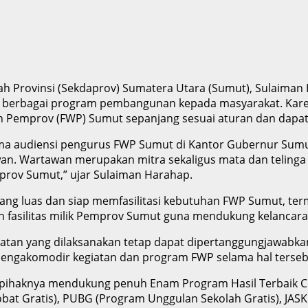
aerah Provinsi (Sekdaprov) Sumatera Utara (Sumut), Sulai
 berbagai program pembangunan kepada masyarakat. Karen
Pemprov (FWP) Sumut sepanjang sesuai aturan dan dapat
ma audiensi pengurus FWP Sumut di Kantor Gubernur Sumut
wan. Wartawan merupakan mitra sekaligus mata dan telinga
prov Sumut,” ujar Sulaiman Harahap.
g luas dan siap memfasilitasi kebutuhan FWP Sumut, term
fasilitas milik Pemprov Sumut guna mendukung kelancara
atan yang dilaksanakan tetap dapat dipertanggungjawabkan
mengakomodir kegiatan dan program FWP selama hal terse
n pihaknya mendukung penuh Enam Program Hasil Terbaik 
at Gratis), PUBG (Program Unggulan Sekolah Gratis), JAS