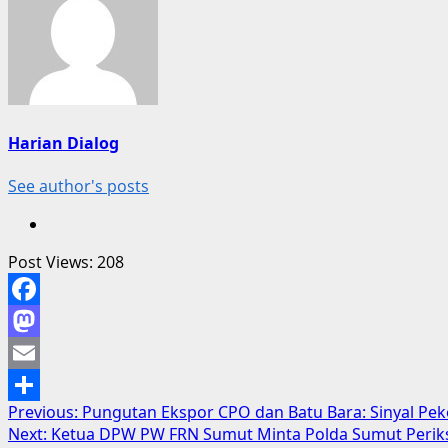
Harian Dialog
See author's posts
Post Views:
208
Facebook
Mastodon
Email
Post
Previous:
Pungutan Ekspor CPO dan Batu Bara: Sinyal Pe
Share
Next:
Ketua DPW PW FRN Sumut Minta Polda Sumut Perik