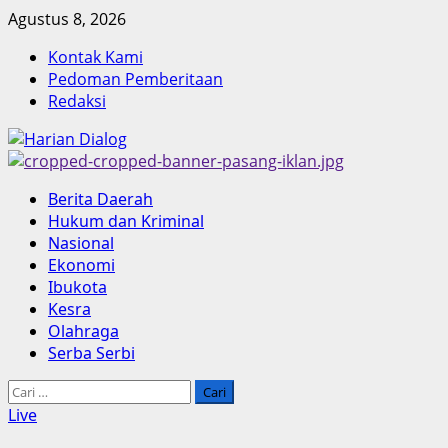
Skip
Agustus 8, 2026
to
Kontak Kami
content
Pedoman Pemberitaan
Redaksi
Primary
Berita Daerah
Menu
Hukum dan Kriminal
Nasional
Ekonomi
Ibukota
Kesra
Olahraga
Serba Serbi
Cari
untuk:
Live