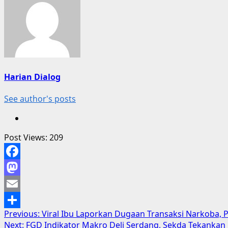
Harian Dialog
See author's posts
Post Views:
209
Facebook
Mastodon
Email
Post
Previous:
Viral Ibu Laporkan Dugaan Transaksi Narkoba, 
Share
Next:
FGD Indikator Makro Deli Serdang, Sekda Tekanka